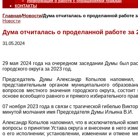
Информация о работе с обращениями граждан
КОНТАКТЫ
Главная
/
Новости
/
Дума отчиталась о проделанной работе за
Новости
Дума отчиталась о проделанной работе за 
31.05.2024
29 мая 2024 года на очередном заседании Думы был ра
городского округа за 2023 год.
Председатель Думы Александр Копылов напомнил, ч
представительным органом муниципального образова
вопросов местного значения городского округа, состои
основе всеобщего равного и прямого избирательного прав
07 ноября 2023 года в связи с трагической гибелью Викто
минутой молчания имя Председателя Думы Ильина В.И.
Александр Копылов напомнил, что в исключительной комп
вопросы о принятии Устава округа и внесении в него изм
о его исполнении; установлении, изменении и отмене м