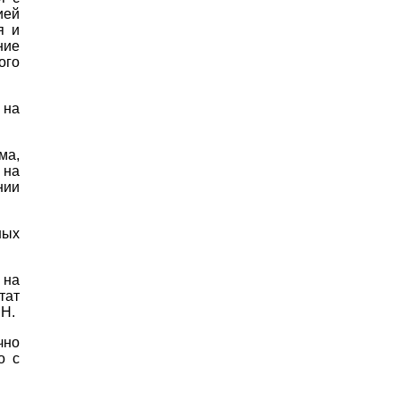
ией
я и
ние
ого
 на
ма,
 на
нии
ных
 на
тат
.Н.
чно
о с