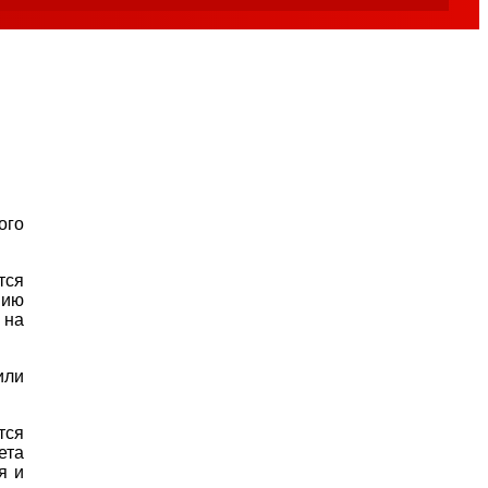
ого
тся
нию
 на
или
тся
ета
я и