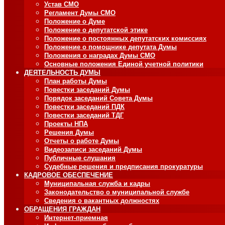
Устав СМО
Регламент Думы СМО
Положение о Думе
Положение о депутатской этике
Положение о постоянных депутатских комиссиях
Положение о помощнике депутата Думы
Положения о наградах Думы СМО
Основные положения Единой учетной политики
ДЕЯТЕЛЬНОСТЬ ДУМЫ
План работы Думы
Повестки заседаний Думы
Порядок заседаний Совета Думы
Повестки заседаний ПДК
Повестки заседаний ТДГ
Проекты НПА
Решения Думы
Отчеты о работе Думы
Видеозаписи заседаний Думы
Публичные слушания
Судебные решения и предписания прокуратуры
КАДРОВОЕ ОБЕСПЕЧЕНИЕ
Муниципальная служба и кадры
Законодательство о муниципальной службе
Сведения о вакантных должностях
ОБРАЩЕНИЯ ГРАЖДАН
Интернет-приемная