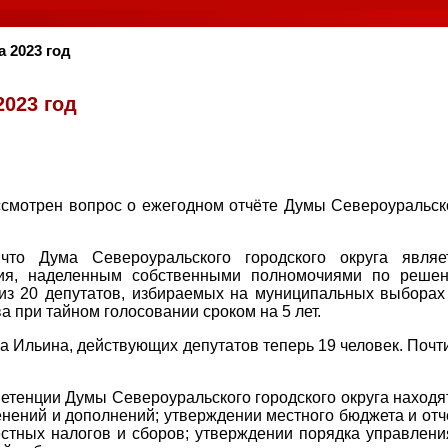
 2023 год
2023 год
ссмотрен вопрос о ежегодном отчёте Думы Североуральск
то Дума Североуральского городского округа являе
ния, наделенным собственными полномочиями по реше
т из 20 депутатов, избираемых на муниципальных выборах
а при тайном голосовании сроком на 5 лет.
ра Ильина, действующих депутатов теперь 19 человек. Почт
етенции Думы Североуральского городского округа находя
енений и дополнений; утверждении местного бюджета и отч
естных налогов и сборов; утверждении порядка управлени