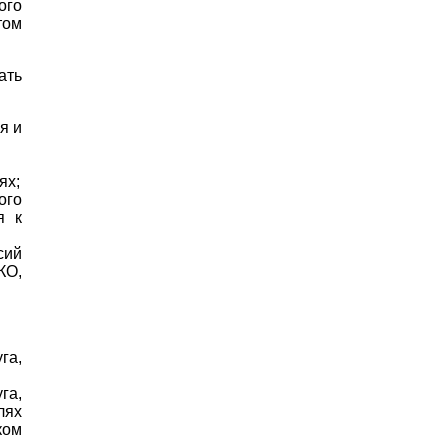
ого
том
ать
я и
ях;
ого
я к
сий
КО,
га,
га,
лях
ком