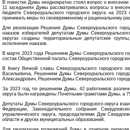
В повестке Думы неоднократно стоял вопрос о внесении 
11 заседаниях Думы рассматривались вопросы о внесе
бюджете Североуральского городского округа на 2023 
принимать меры по своевременному и рациональному рас
Для реализации Решения Думы Североуральского город
наказов избирателей депутатам Думы Североуральского
округах созданы территориальные депутатские групп
исполнение наказов.
В марте 2023 года Решением Думы Североуральского гор
состав Общественной палаты Североуральского городског
В Книгу Вечной славы Североуральского городского о
Васильевича, Решением Думы Североуральского городс
Александрович, Решением Думы Североуральского городск
За 2023 год, по решениям Думы, 42 работников различ
округа были награждены Почетными грамотами Думы, а 7
Депутаты Думы Североуральского городского округа вза
Федерации, Законодательного собрания Свердловс
управленческого округа, председателями Дум Свердлов
области и других муниципальных образований.
Для реализации полномочий Думы в отчетном периоде