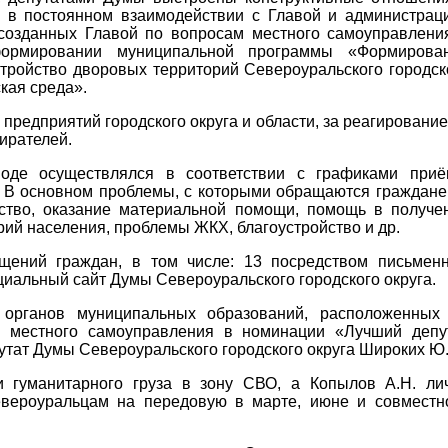
я в постоянном взаимодействии с Главой и администрац
, созданных Главой по вопросам местного самоуправлени
формировании муниципальной программы «Формирова
тройство дворовых территорий Североуральского городск
кая среда».
редприятий городского округа и области, за реагирование
ирателей.
оде осуществлялся в соответствии с графиками приё
 В основном проблемы, с которыми обращаются граждане
йство, оказание материальной помощи, помощь в получе
рий населения, проблемы ЖКХ, благоустройство и др.
щений граждан, в том числе: 13 посредством письмен
циальный сайт Думы Североуральского городского округа.
 органов муниципальных образований, расположенных
ю местного самоуправления в номинации «Лучший депу
путат Думы Североуральского городского округа Широких Ю
 гуманитарного груза в зону СВО, а Копылов А.Н. ли
североуральцам на передовую в марте, июне и совместн