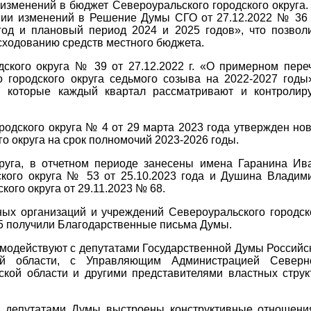
изменений в бюджет Североуральского городского округа.
нии изменений в Решение Думы СГО от 27.12.2022 № 36
год и плановый период 2024 и 2025 годов», что позвол
ходованию средств местного бюджета.
ского округа № 39 от 27.12.2022 г. «О примерном пере
 городского округа седьмого созыва на 2022-2027 годы
ы, которые каждый квартал рассматривают и контролир
одского округа № 4 от 29 марта 2023 года утвержден но
о округа на срок полномочий 2023-2026 годы.
круга, в отчетном периоде занесены имена Гаранина Ив
кого округа № 53 от 25.10.2023 года и Душина Владим
ого округа от 29.11.2023 № 68.
ных организаций и учреждений Североуральского городск
5 получили Благодарственные письма Думы.
имодействуют с депутатами Государственной Думы Российс
кой области, с Управляющим Администрацией Северн
ской области и другими представителями властных струк
, депутатами Думы выстроены конструктивные отношени