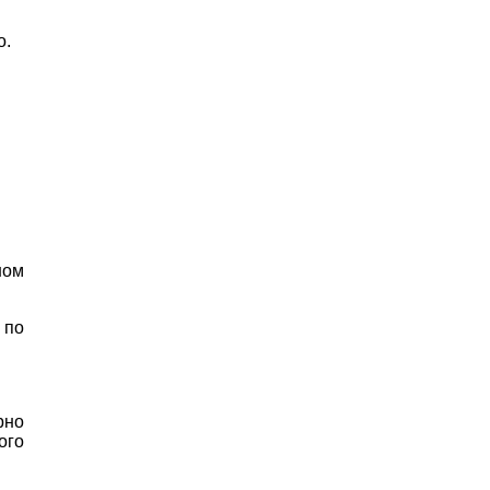
о.
ном
 по
рно
ого