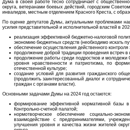
Дума в своей работе тесно сотрудничает с общественно
округа, ветеранами боевых действий, городским Совето
инвалидов, местным отделением Красного Креста, с обра
По оценке депутатов Думы, актуальными проблемами наше
усилия представительной и исполнительной властей в 202
реализация эффективной бюджетно-налоговой полит
экономию бюджетных средств (необходимо искать пу
обеспечение осуществления действенного контроля 
продолжение доброй традиции проведения встреч в ш
продолжение работы среди подростков и молодежи С
уровня нравственности и патриотизма, по форми
отечественной культуре;
создание условий для развития гражданского общ
(продолжить заинтересованный диалог и сотруднич
граждан с органами власти).
Основными задачами Думы на 2024 год остаются:
формирование эффективной нормативной базы в к
Контрольно-счетной палатой;
нормотворческое обеспечение социально-эконом
взаимодействие с предпринимателями, учрежде
улучшения уровня и качества жизни жителей окру
округе.