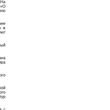
 На
 «О
ило
чне
» в
уют
вый
ана
ира
ого
кой
ого
тур
я с