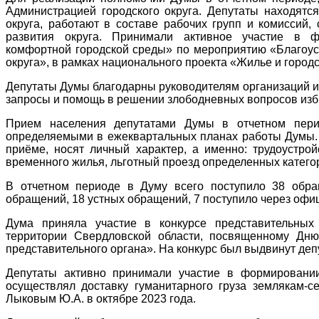
Администрацией городского округа. Депутаты находятс
округа, работают в составе рабочих групп и комиссий
развития округа. Принимали активное участие в 
комфортной городской среды» по мероприятию «Благоус
округа», в рамках национального проекта «Жилье и городс
Депутаты Думы благодарны руководителям организаций и п
запросы и помощь в решении злободневных вопросов изб
Прием населения депутатами Думы в отчетном пери
определяемыми в ежеквартальных планах работы Думы.
приёме, носят личный характер, а именно: трудоустро
временного жилья, льготный проезд определенных катего
В отчетном периоде в Думу всего поступило 38 обра
обращений, 18 устных обращений, 7 поступило через офи
Дума приняла участие в конкурсе представительных
территории Свердловской области, посвященному Дн
представительного органа». На конкурс был выдвинут де
Депутаты активно принимали участие в формировании
осуществлял доставку гуманитарного груза землякам-
Лыковым Ю.А. в октябре 2023 года.