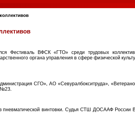
 коллективов
ллективов
лся Фестиваль ВФСК «ГТО» среди трудовых коллектив
арственного органа управления в сфере физической культ
Администрация СГО», АО «Севуралбокситруда», «Ветерано
 №23.
из пневматической винтовки. Судья СТШ ДОСААФ России В