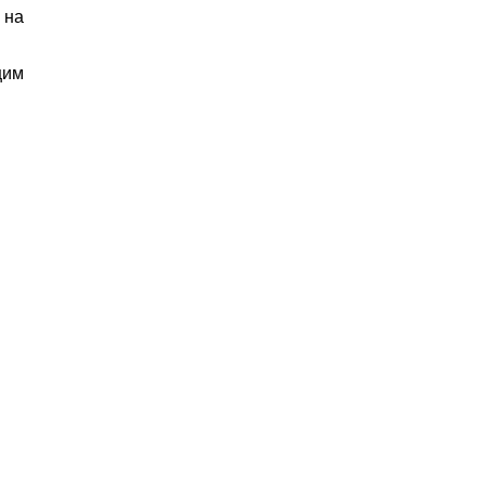
 на
щим