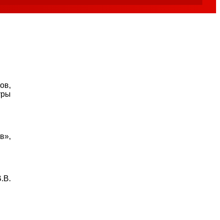
ов,
уры
в»,
.В.