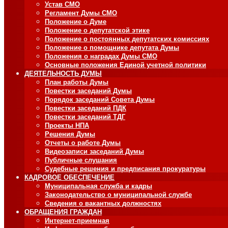
Устав СМО
Регламент Думы СМО
Положение о Думе
Положение о депутатской этике
Положение о постоянных депутатских комиссиях
Положение о помощнике депутата Думы
Положения о наградах Думы СМО
Основные положения Единой учетной политики
ДЕЯТЕЛЬНОСТЬ ДУМЫ
План работы Думы
Повестки заседаний Думы
Порядок заседаний Совета Думы
Повестки заседаний ПДК
Повестки заседаний ТДГ
Проекты НПА
Решения Думы
Отчеты о работе Думы
Видеозаписи заседаний Думы
Публичные слушания
Судебные решения и предписания прокуратуры
КАДРОВОЕ ОБЕСПЕЧЕНИЕ
Муниципальная служба и кадры
Законодательство о муниципальной службе
Сведения о вакантных должностях
ОБРАЩЕНИЯ ГРАЖДАН
Интернет-приемная