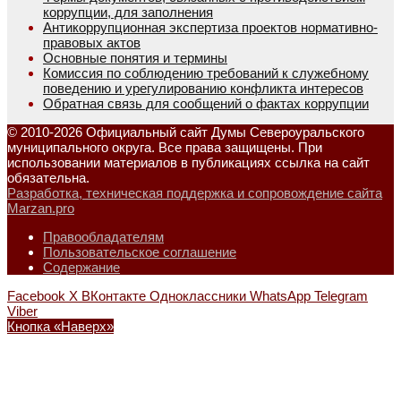
коррупции, для заполнения
Антикоррупционная экспертиза проектов нормативно-
правовых актов
Основные понятия и термины
Комиссия по соблюдению требований к служебному
поведению и урегулированию конфликта интересов
Обратная связь для сообщений о фактах коррупции
© 2010-2026 Официальный сайт Думы Североуральского
муниципального округа. Все права защищены. При
использовании материалов в публикациях ссылка на сайт
обязательна.
Разработка, техническая поддержка и сопровождение сайта
Marzan.pro
Правообладателям
Пользовательское соглашение
Содержание
Facebook
X
ВКонтакте
Одноклассники
WhatsApp
Telegram
Viber
Кнопка «Наверх»