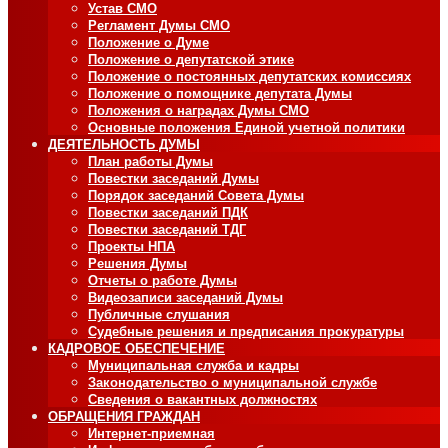
Устав СМО
Регламент Думы СМО
Положение о Думе
Положение о депутатской этике
Положение о постоянных депутатских комиссиях
Положение о помощнике депутата Думы
Положения о наградах Думы СМО
Основные положения Единой учетной политики
ДЕЯТЕЛЬНОСТЬ ДУМЫ
План работы Думы
Повестки заседаний Думы
Порядок заседаний Совета Думы
Повестки заседаний ПДК
Повестки заседаний ТДГ
Проекты НПА
Решения Думы
Отчеты о работе Думы
Видеозаписи заседаний Думы
Публичные слушания
Судебные решения и предписания прокуратуры
КАДРОВОЕ ОБЕСПЕЧЕНИЕ
Муниципальная служба и кадры
Законодательство о муниципальной службе
Сведения о вакантных должностях
ОБРАЩЕНИЯ ГРАЖДАН
Интернет-приемная