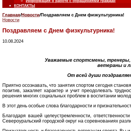
Информация о работе с обращениями граждан
КОНТАКТЫ
Главная
/
Новости
/
Поздравляем с Днем физкультурника!
Новости
Поздравляем с Днем физкультурника!
10.08.2024
Уважаемые спортсмены, тренеры,
ветераны и 
От всей души поздравляе
Приятно осознавать, что занятия спортом сегодня становя
позитив, закаляет характер и учит преодолевать трудн
решения многих социальных проблем в воспитании молод
В этот день особые слова благодарности и признательност
Благодаря вашей целеустремленности, ответственности
Североуральский городской округ на соревнованиях разли
Признательность и благодарность ветеранам спорта. Вы и