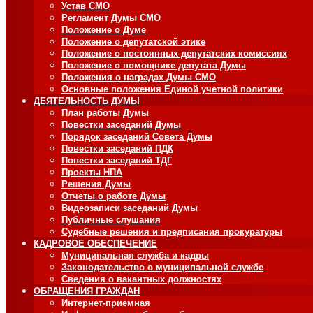
Устав СМО
Регламент Думы СМО
Положение о Думе
Положение о депутатской этике
Положение о постоянных депутатских комиссиях
Положение о помощнике депутата Думы
Положения о наградах Думы СМО
Основные положения Единой учетной политики
ДЕЯТЕЛЬНОСТЬ ДУМЫ
План работы Думы
Повестки заседаний Думы
Порядок заседаний Совета Думы
Повестки заседаний ПДК
Повестки заседаний ТДГ
Проекты НПА
Решения Думы
Отчеты о работе Думы
Видеозаписи заседаний Думы
Публичные слушания
Судебные решения и предписания прокуратуры
КАДРОВОЕ ОБЕСПЕЧЕНИЕ
Муниципальная служба и кадры
Законодательство о муниципальной службе
Сведения о вакантных должностях
ОБРАЩЕНИЯ ГРАЖДАН
Интернет-приемная