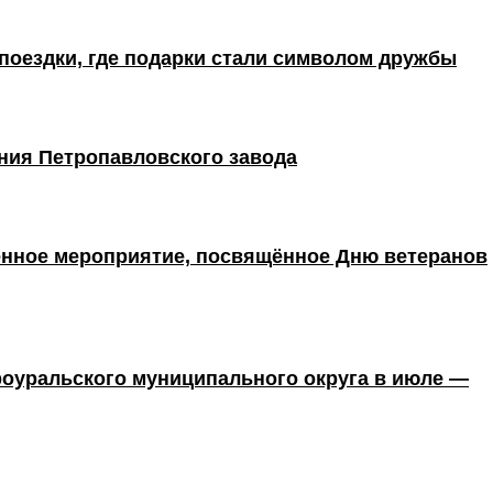
поездки, где подарки стали символом дружбы
ния Петропавловского завода
енное мероприятие, посвящённое Дню ветеранов
оуральского муниципального округа в июле —