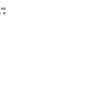
 на
й и