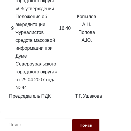
городского округа
«Об утверждении
Положения об
Копылов
аккредитации
А.Н.
9
16.40
журналистов
Попова
средств массовой
А.Ю.
информации при
Думе
Североуральского
городского округа»
от 25.04.2007 года
№ 44
Председатель ПДК Т.Г. Ушакова
Н
а