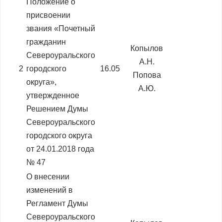
Положение о
присвоении
звания «Почетный
гражданин
Копылов
Североуральского
А.Н.
2
городского
16.05
Попова
округа»,
А.Ю.
утвержденное
Решением Думы
Североуральского
городского округа
от 24.01.2018 года
№ 47
О внесении
изменений в
Регламент Думы
Североуральского