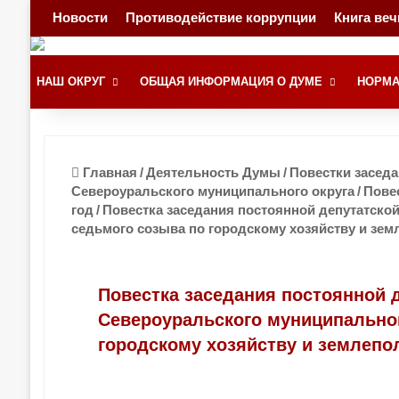
Новости
Противодействие коррупции
Книга ве
НАШ ОКРУГ
ОБЩАЯ ИНФОРМАЦИЯ О ДУМЕ
НОРМА
Главная
/
Деятельность Думы
/
Повестки засед
Североуральского муниципального округа
/
Повес
год
/
Повестка заседания постоянной депутатско
седьмого созыва по городскому хозяйству и зем
Повестка заседания постоянной 
Североуральского муниципальног
городскому хозяйству и землепо