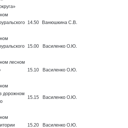
округа»
ьном
оуральского
14.50
Ванюшкина С.В.
ьном
оуральского
15.00
Василенко О.Ю.
ном лесном
о
15.10
Василенко О.Ю.
ьном
 в дорожном
15.15
Василенко О.Ю.
го
ьном
ритории
15.20
Василенко О.Ю.