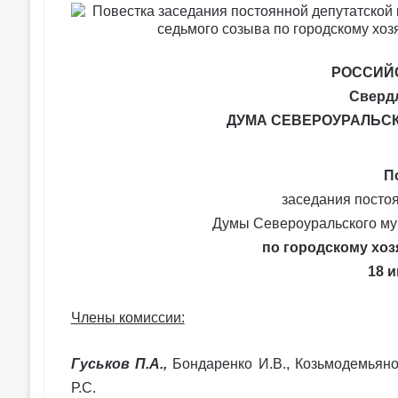
РОССИЙ
Сверд
ДУМА СЕВЕРОУРАЛЬС
П
заседания посто
Думы Североуральского му
по городскому хо
18 
Члены комиссии:
Гуськов П.А.,
Бондаренко И.В., Козьмодемьяно
Р.С.