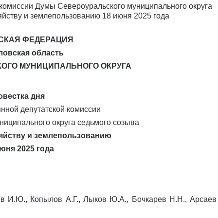
СКАЯ ФЕДЕРАЦИЯ
ловская область
КОГО МУНИЦИПАЛЬНОГО ОКРУГА
овестка дня
янной депутатской комиссии
ниципального округа седьмого созыва
зяйству и землепользованию
июня 2025 года
в И.Ю., Копылов А.Г., Лыков Ю.А., Бочкарев Н.Н., Арсаев