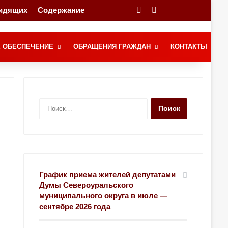
видящих
Содержание
Переключение скина
Поиск
 ОБЕСПЕЧЕНИЕ
ОБРАЩЕНИЯ ГРАЖДАН
КОНТАКТЫ
Н
а
й
т
и
:
График приема жителей депутатами
Думы Североуральского
муниципального округа в июле —
сентябре 2026 года