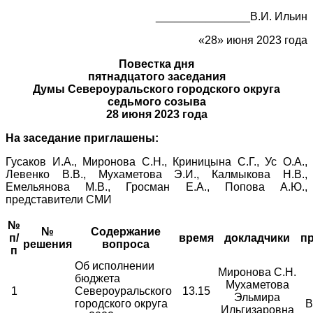
_______________В.И. Ильин
«28» июня 2023 года
Повестка дня
пятнадцатого заседания
Думы Североуральского городского округа
седьмого созыва
28 июня 2023 года
На заседание приглашены:
Гусаков И.А., Миронова С.Н., Криницына С.Г., Ус О.А.,
Левенко В.В., Мухаметова Э.И., Калмыкова Н.В.,
Емельянова М.В., Гросман Е.А., Попова А.Ю.,
представители СМИ
№
№
Содержание
п/
время
докладчики
п
решения
вопроса
п
Об исполнении
Миронова С.Н.
бюджета
Мухаметова
1
Североуральского
13.15
Эльмира
городского округа
В
Ильгизаровна