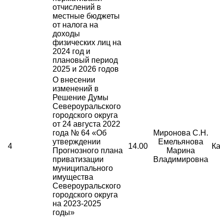
отчислений в
местные бюджеты
от налога на
доходы
физических лиц на
2024 год и
плановый период
2025 и 2026 годов
О внесении
изменений в
Решение Думы
Североуральского
городского округа
от 24 августа 2022
года № 64 «Об
Миронова С.Н.
утверждении
Емельянова
4
14.00
Ка
Прогнозного плана
Марина
приватизации
Владимировна
муниципального
имущества
Североуральского
городского округа
на 2023-2025
годы»