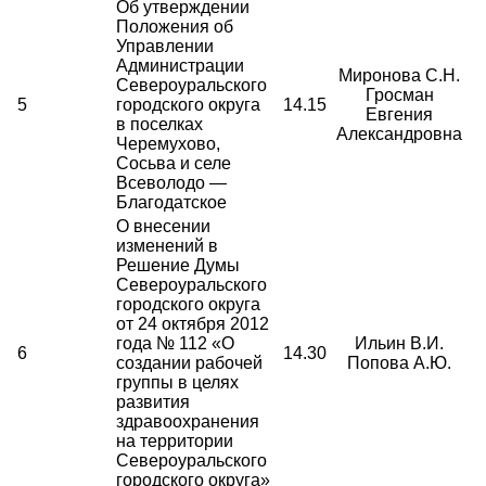
Об утверждении
Положения об
Управлении
Администрации
Миронова С.Н.
Североуральского
Гросман
5
городского округа
14.15
Евгения
в поселках
Александровна
Черемухово,
Сосьва и селе
Всеволодо —
Благодатское
О внесении
изменений в
Решение Думы
Североуральского
городского округа
от 24 октября 2012
года № 112 «О
Ильин В.И.
6
14.30
создании рабочей
Попова А.Ю.
группы в целях
развития
здравоохранения
на территории
Североуральского
городского округа»