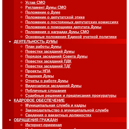
Устав СМО
Регламент Думы СМО
Положение о Думе
Положение о депутатской этике
Положение о постоянных депутатских комиссиях
Положение о помощнике депутата Думы
Положения о наградах Думы СМО
Основные положения Единой учетной политики
ДЕЯТЕЛЬНОСТЬ ДУМЫ
План работы Думы
Повестки заседаний Думы
Порядок заседаний Совета Думы
Повестки заседаний ПДК
Повестки заседаний ТДГ
Проекты НПА
Решения Думы
Отчеты о работе Думы
Видеозаписи заседаний Думы
Публичные слушания
Судебные решения и предписания прокуратуры
КАДРОВОЕ ОБЕСПЕЧЕНИЕ
Муниципальная служба и кадры
Законодательство о муниципальной службе
Сведения о вакантных должностях
ОБРАЩЕНИЯ ГРАЖДАН
Интернет-приемная