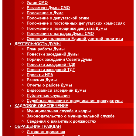
Устав СМО
Регламент Думы СМО
Положение о Думе
Положение о депутатской этике
Положение о постоянных депутатских комиссиях
Положение о помощнике депутата Думы
Положения о наградах Думы СМО
Основные положения Единой учетной политики
ДЕЯТЕЛЬНОСТЬ ДУМЫ
План работы Думы
Повестки заседаний Думы
Порядок заседаний Совета Думы
Повестки заседаний ПДК
Повестки заседаний ТДГ
Проекты НПА
Решения Думы
Отчеты о работе Думы
Видеозаписи заседаний Думы
Публичные слушания
Судебные решения и предписания прокуратуры
КАДРОВОЕ ОБЕСПЕЧЕНИЕ
Муниципальная служба и кадры
Законодательство о муниципальной службе
Сведения о вакантных должностях
ОБРАЩЕНИЯ ГРАЖДАН
Интернет-приемная