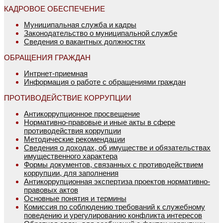
КАДРОВОЕ ОБЕСПЕЧЕНИЕ
Муниципальная служба и кадры
Законодательство о муниципальной службе
Сведения о вакантных должностях
ОБРАЩЕНИЯ ГРАЖДАН
Интрнет-приемная
Информация о работе с обращениями граждан
ПРОТИВОДЕЙСТВИЕ КОРРУПЦИИ
Антикоррупционное просвещение
Нормативно-правовые и иные акты в сфере
противодействия коррупции
Методические рекомендации
Сведения о доходах, об имуществе и обязательствах
имущественного характера
Формы документов, связанных с противодействием
коррупции, для заполнения
Антикоррупционная экспертиза проектов нормативно-
правовых актов
Основные понятия и термины
Комиссия по соблюдению требований к служебному
поведению и урегулированию конфликта интересов