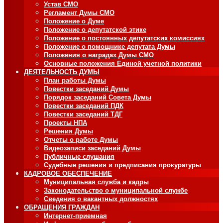
Устав СМО
Регламент Думы СМО
Положение о Думе
Положение о депутатской этике
Положение о постоянных депутатских комиссиях
Положение о помощнике депутата Думы
Положения о наградах Думы СМО
Основные положения Единой учетной политики
ДЕЯТЕЛЬНОСТЬ ДУМЫ
План работы Думы
Повестки заседаний Думы
Порядок заседаний Совета Думы
Повестки заседаний ПДК
Повестки заседаний ТДГ
Проекты НПА
Решения Думы
Отчеты о работе Думы
Видеозаписи заседаний Думы
Публичные слушания
Судебные решения и предписания прокуратуры
КАДРОВОЕ ОБЕСПЕЧЕНИЕ
Муниципальная служба и кадры
Законодательство о муниципальной службе
Сведения о вакантных должностях
ОБРАЩЕНИЯ ГРАЖДАН
Интернет-приемная