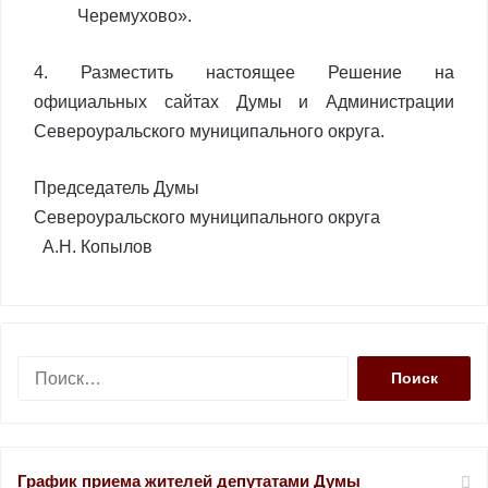
Черемухово».
4. Разместить настоящее Решение на
официальных сайтах Думы и Администрации
Североуральского муниципального округа.
Председатель Думы
Североуральского муниципального округа
А.Н. Копылов
Н
а
й
т
и
График приема жителей депутатами Думы
: