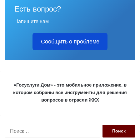
Есть вопрос?
Напишите нам
Сообщить о проблеме
«Госуслуги.Дом» - это мобильное приложение, в
котором собраны все инструменты для решения
вопросов в отрасли ЖКХ
Н
а