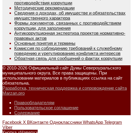
противодействия коррупции
Методические рекомендации
Сведения о доходах, об имуществе и обязательствах
имущественного характера
Формы документов, связанных с противодействием
коррупции, для заполнения
Антикоррупционная экспертиза проектов нормативно-
правовых актов
Основные понятия и термины
Комиссия по соблюдению требований к служебному
поведению и урегулированию конфликта интересов
Обратная связь для сообщений о фактах коррупции
© 2010-2026 Официальный сайт Думы Североуральского
муниципального округа. Все права защищены. При
использовании материалов в публикациях ссылка на сайт
обязательна.
Разработка, техническая поддержка и сопровождение сайта
Marzan.pro
Правообладателям
Пользовательское соглашение
Содержание
Facebook
X
ВКонтакте
Одноклассники
WhatsApp
Telegram
Viber
Кнопка «Наверх»