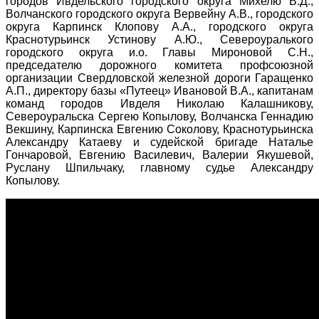
городов Ивдельского городского округа Михелю В.Д.,
Волчанского городского округа Вервейну А.В., городского
округа Карпинск Клопову А.А., городского округа
Краснотурьинск Устинову А.Ю., Североуралького
городского округа и.о. Главы Мироновой С.Н.,
председателю дорожного комитета профсоюзной
организации Свердловской железной дороги Гаращенко
А.П., директору базы «Путеец» Ивановой В.А., капитанам
команд городов Ивделя Николаю Калашникову,
Североуральска Сергею Копылову, Волчанска Геннадию
Векшину, Карпинска Евгению Соколову, Краснотурьинска
Александру Катаеву и судейской бригаде Наталье
Гончаровой, Евгению Василевич, Валерии Якушевой,
Руслану Шпильчаку, главному судье Александру
Копылову.