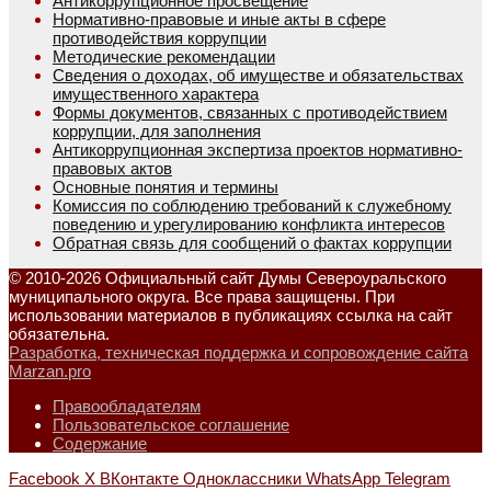
Антикоррупционное просвещение
Нормативно-правовые и иные акты в сфере
противодействия коррупции
Методические рекомендации
Сведения о доходах, об имуществе и обязательствах
имущественного характера
Формы документов, связанных с противодействием
коррупции, для заполнения
Антикоррупционная экспертиза проектов нормативно-
правовых актов
Основные понятия и термины
Комиссия по соблюдению требований к служебному
поведению и урегулированию конфликта интересов
Обратная связь для сообщений о фактах коррупции
© 2010-2026 Официальный сайт Думы Североуральского
муниципального округа. Все права защищены. При
использовании материалов в публикациях ссылка на сайт
обязательна.
Разработка, техническая поддержка и сопровождение сайта
Marzan.pro
Правообладателям
Пользовательское соглашение
Содержание
Facebook
X
ВКонтакте
Одноклассники
WhatsApp
Telegram