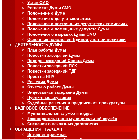
Устав СМО
Регламент Думы СМО
Положение о Думе
Положение о депутатской этике
Положение о постоянных депутатских комиссиях
Положение о помощнике депутата Думы
Положения о наградах Думы СМО
Основные положения Единой учетной политики
ДЕЯТЕЛЬНОСТЬ ДУМЫ
План работы Думы
Повестки заседаний Думы
Порядок заседаний Совета Думы
Повестки заседаний ПДК
Повестки заседаний ТДГ
Проекты НПА
Решения Думы
Отчеты о работе Думы
Видеозаписи заседаний Думы
Публичные слушания
Судебные решения и предписания прокуратуры
КАДРОВОЕ ОБЕСПЕЧЕНИЕ
Муниципальная служба и кадры
Законодательство о муниципальной службе
Сведения о вакантных должностях
ОБРАЩЕНИЯ ГРАЖДАН
Интернет-приемная