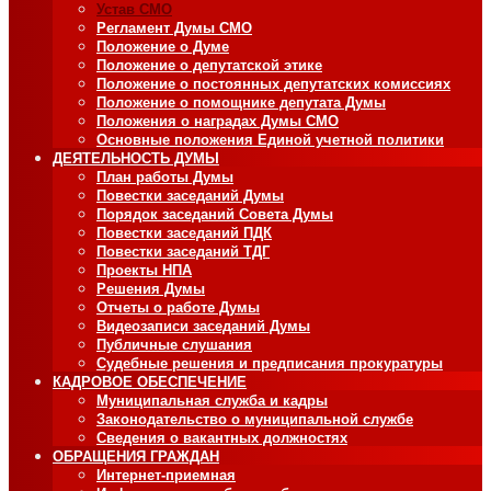
Устав СМО
Регламент Думы СМО
Положение о Думе
Положение о депутатской этике
Положение о постоянных депутатских комиссиях
Положение о помощнике депутата Думы
Положения о наградах Думы СМО
Основные положения Единой учетной политики
ДЕЯТЕЛЬНОСТЬ ДУМЫ
План работы Думы
Повестки заседаний Думы
Порядок заседаний Совета Думы
Повестки заседаний ПДК
Повестки заседаний ТДГ
Проекты НПА
Решения Думы
Отчеты о работе Думы
Видеозаписи заседаний Думы
Публичные слушания
Судебные решения и предписания прокуратуры
КАДРОВОЕ ОБЕСПЕЧЕНИЕ
Муниципальная служба и кадры
Законодательство о муниципальной службе
Сведения о вакантных должностях
ОБРАЩЕНИЯ ГРАЖДАН
Интернет-приемная