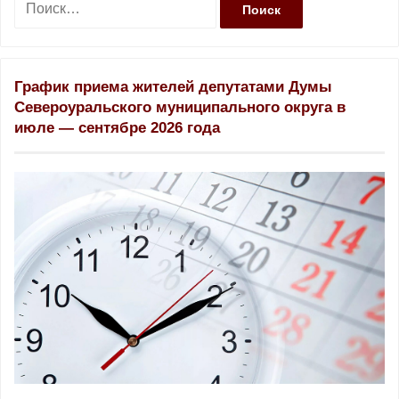
а
й
т
и
График приема жителей депутатами Думы
:
Североуральского муниципального округа в
июле — сентябре 2026 года