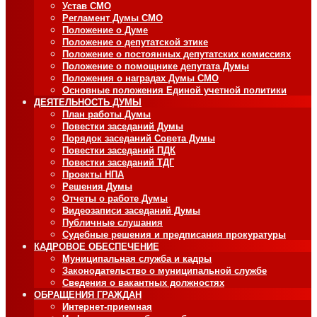
Устав СМО
Регламент Думы СМО
Положение о Думе
Положение о депутатской этике
Положение о постоянных депутатских комиссиях
Положение о помощнике депутата Думы
Положения о наградах Думы СМО
Основные положения Единой учетной политики
ДЕЯТЕЛЬНОСТЬ ДУМЫ
План работы Думы
Повестки заседаний Думы
Порядок заседаний Совета Думы
Повестки заседаний ПДК
Повестки заседаний ТДГ
Проекты НПА
Решения Думы
Отчеты о работе Думы
Видеозаписи заседаний Думы
Публичные слушания
Судебные решения и предписания прокуратуры
КАДРОВОЕ ОБЕСПЕЧЕНИЕ
Муниципальная служба и кадры
Законодательство о муниципальной службе
Сведения о вакантных должностях
ОБРАЩЕНИЯ ГРАЖДАН
Интернет-приемная