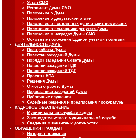
Устав СМО
Регламент Думы СМО
Положение о Думе
Положение о депутатской этике
Положение о постоянных депутатских комиссиях
Положение о помощнике депутата Думы
Положения о наградах Думы СМО
Основные положения Единой учетной политики
ДЕЯТЕЛЬНОСТЬ ДУМЫ
План работы Думы
Повестки заседаний Думы
Порядок заседаний Совета Думы
Повестки заседаний ПДК
Повестки заседаний ТДГ
Проекты НПА
Решения Думы
Отчеты о работе Думы
Видеозаписи заседаний Думы
Публичные слушания
Судебные решения и предписания прокуратуры
КАДРОВОЕ ОБЕСПЕЧЕНИЕ
Муниципальная служба и кадры
Законодательство о муниципальной службе
Сведения о вакантных должностях
ОБРАЩЕНИЯ ГРАЖДАН
Интернет-приемная