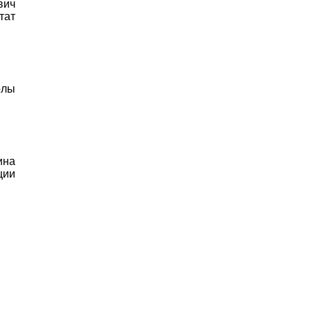
вич
тат
олы
ина
ции