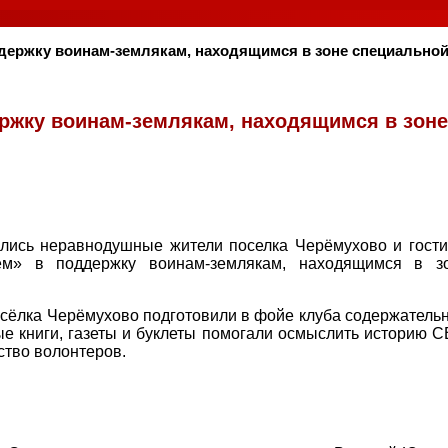
ддержку воинам-землякам, находящимся в зоне специально
ержку воинам-землякам, находящимся в зоне
ались неравнодушные жители поселка Черёмухово и гости
ем» в поддержку воинам-землякам, находящимся в з
посёлка Черёмухово подготовили в фойе клуба содержатель
е книги, газеты и буклеты помогали осмыслить историю С
ство волонтеров.