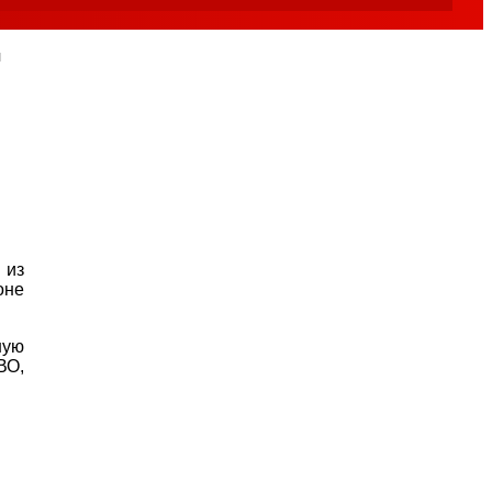
й
 из
оне
ную
ВО,