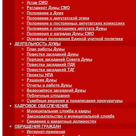
Устав СМО
Регламент Думы СМО
Положение о Думе
Положение о депутатской этике
Положение о постоянных депутатских комиссиях
Положение о помощнике депутата Думы
Положения о наградах Думы СМО
Основные положения Единой учетной политики
ДЕЯТЕЛЬНОСТЬ ДУМЫ
План работы Думы
Повестки заседаний Думы
Порядок заседаний Совета Думы
Повестки заседаний ПДК
Повестки заседаний ТДГ
Проекты НПА
Решения Думы
Отчеты о работе Думы
Видеозаписи заседаний Думы
Публичные слушания
Судебные решения и предписания прокуратуры
КАДРОВОЕ ОБЕСПЕЧЕНИЕ
Муниципальная служба и кадры
Законодательство о муниципальной службе
Сведения о вакантных должностях
ОБРАЩЕНИЯ ГРАЖДАН
Интернет-приемная