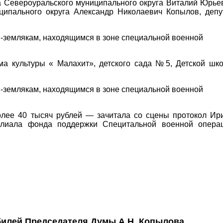
а Североуральского муниципального округа Виталий Юрье
ципального округа Александр Николаевич Копылов, депу
ма культуры « Малахит», детского сада №5, Детской шк
олее 40 тысяч рублей — зачитала со сцены протокол Ир
илиала фонда поддержки Специтальной военной опера
билей Председателя Думы А.Н. Копылова