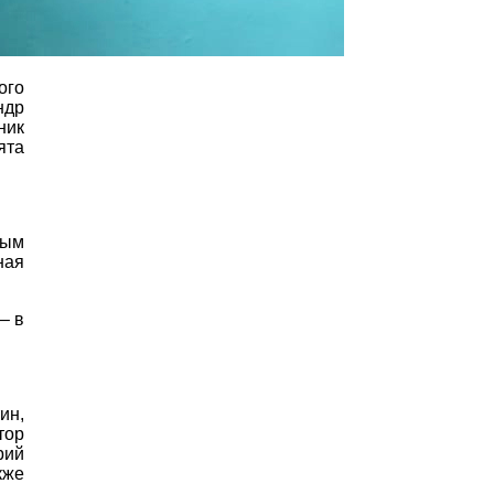
ого
ндр
ник
ята
мым
ная
– в
ин,
тор
рий
кже