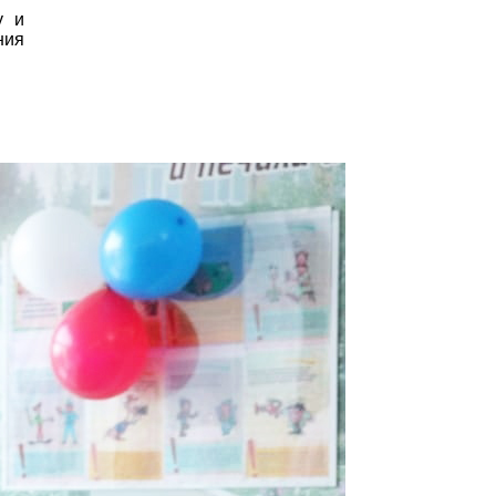
у и
ния