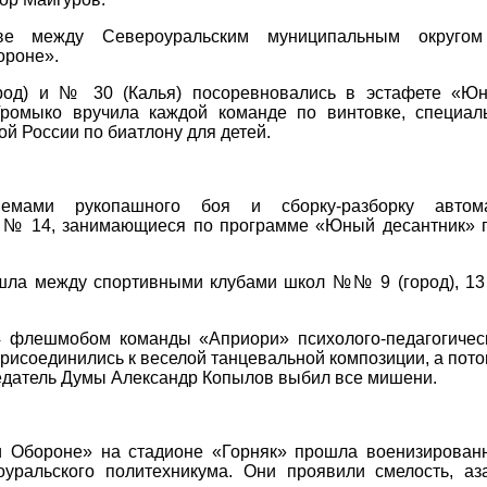
ве между Североуральским муниципальным округо
ороне».
род) и № 30 (Калья) посоревновались в эстафете «Ю
ромыко вручила каждой команде по винтовке, специал
 России по биатлону для детей.
иемами рукопашного боя и сборку-разборку автом
ы № 14, занимающиеся по программе «Юный десантник» 
шла между спортивными клубами школ №№ 9 (город), 13 
 флешмобом команды «Априори» психолого-педагогичес
присоединились к веселой танцевальной композиции, а пото
дседатель Думы Александр Копылов выбил все мишени.
 и Обороне» на стадионе «Горняк» прошла военизирован
уральского политехникума. Они проявили смелость, аза