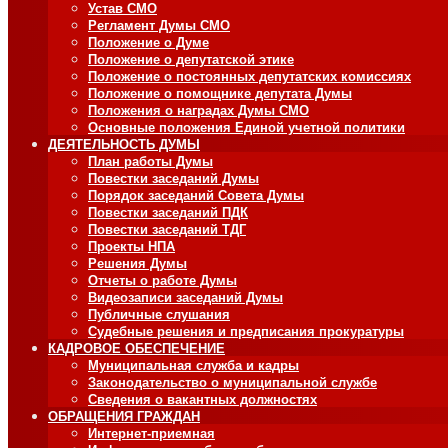
Устав СМО
Регламент Думы СМО
Положение о Думе
Положение о депутатской этике
Положение о постоянных депутатских комиссиях
Положение о помощнике депутата Думы
Положения о наградах Думы СМО
Основные положения Единой учетной политики
ДЕЯТЕЛЬНОСТЬ ДУМЫ
План работы Думы
Повестки заседаний Думы
Порядок заседаний Совета Думы
Повестки заседаний ПДК
Повестки заседаний ТДГ
Проекты НПА
Решения Думы
Отчеты о работе Думы
Видеозаписи заседаний Думы
Публичные слушания
Судебные решения и предписания прокуратуры
КАДРОВОЕ ОБЕСПЕЧЕНИЕ
Муниципальная служба и кадры
Законодательство о муниципальной службе
Сведения о вакантных должностях
ОБРАЩЕНИЯ ГРАЖДАН
Интернет-приемная