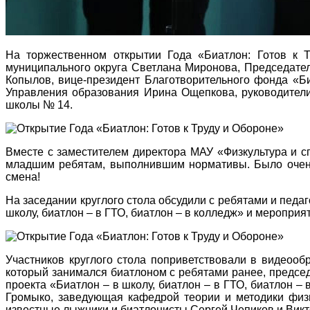
На торжественном открытии Года «Биатлон: Готов к Т
муниципального округа Светлана Миронова, Председате
Копылов, вице-президент Благотворительного фонда «Би
Управления образования Ирина Ощепкова, руководители,
школы № 14.
Вместе с заместителем директора МАУ «Физкультура и 
младшим ребятам, выполнившим нормативы. Было очень 
смена!
На заседании круглого стола обсудили с ребятами и педаг
школу, биатлон – в ГТО, биатлон – в колледж» и мероприя
Участников круглого стола поприветствовали в видеоо
который занимался биатлоном с ребятами ранее, предсе
проекта «Биатлон – в школу, биатлон – в ГТО, биатлон –
Громыко, заведующая кафедрой теории и методики физ
известные лыжники и биатлонисты Сергей Чепиков и Викт