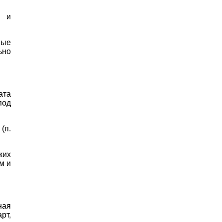
м и
ные
ьно
ата
под
(п.
ких
м и
ная
рт,