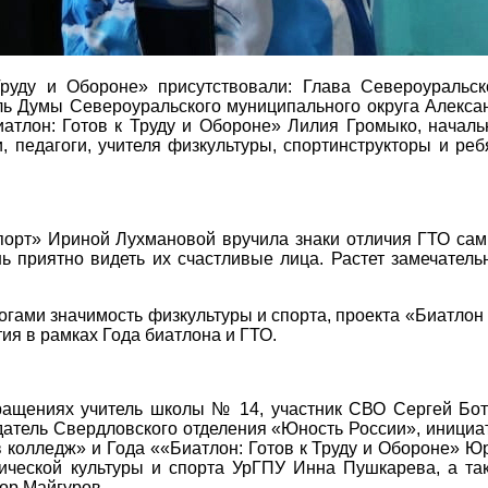
руду и Обороне» присутствовали: Глава Североуральск
ль Думы Североуральского муниципального округа Алекса
атлон: Готов к Труду и Обороне» Лилия Громыко, началь
 педагоги, учителя физкультуры, спортинструкторы и реб
спорт» Ириной Лухмановой вручила знаки отличия ГТО са
приятно видеть их счастливые лица. Растет замечатель
огами значимость физкультуры и спорта, проекта «Биатлон 
тия в рамках Года биатлона и ГТО.
бращениях учитель школы № 14, участник СВО Сергей Бот
датель Свердловского отделения «Юность России», инициа
 в колледж» и Года ««Биатлон: Готов к Труду и Обороне» Ю
ической культуры и спорта УрГПУ Инна Пушкарева, а та
ор Майгуров.