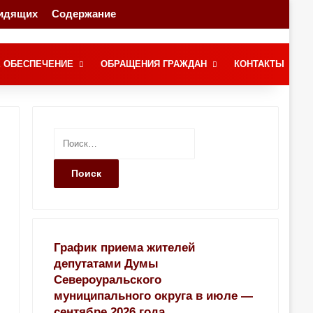
видящих
Содержание
Переключение скина
Поиск
 ОБЕСПЕЧЕНИЕ
ОБРАЩЕНИЯ ГРАЖДАН
КОНТАКТЫ
Н
а
й
т
и
:
График приема жителей
депутатами Думы
Североуральского
муниципального округа в июле —
сентябре 2026 года