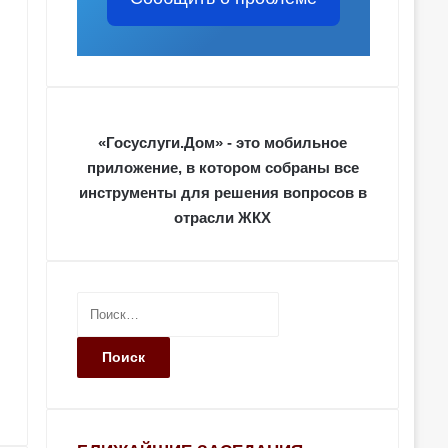
«Госуслуги.Дом» - это мобильное
приложение, в котором собраны все
инструменты для решения вопросов в
отрасли ЖКХ
Н
а
й
т
и
: