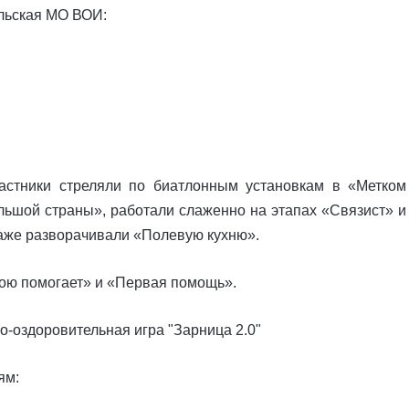
льская МО ВОИ:
астники стреляли по биатлонным установкам в «Метком
льшой страны», работали слаженно на этапах «Связист» и
даже разворачивали «Полевую кухню».
ою помогает» и «Первая помощь».
ям: