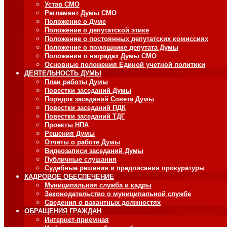
Устав СМО
Регламент Думы СМО
Положение о Думе
Положение о депутатской этике
Положение о постоянных депутатских комиссиях
Положение о помощнике депутата Думы
Положения о наградах Думы СМО
Основные положения Единой учетной политики
ДЕЯТЕЛЬНОСТЬ ДУМЫ
План работы Думы
Повестки заседаний Думы
Порядок заседаний Совета Думы
Повестки заседаний ПДК
Повестки заседаний ТДГ
Проекты НПА
Решения Думы
Отчеты о работе Думы
Видеозаписи заседаний Думы
Публичные слушания
Судебные решения и предписания прокуратуры
КАДРОВОЕ ОБЕСПЕЧЕНИЕ
Муниципальная служба и кадры
Законодательство о муниципальной службе
Сведения о вакантных должностях
ОБРАЩЕНИЯ ГРАЖДАН
Интернет-приемная