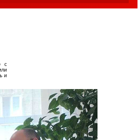
е с
или
ь и