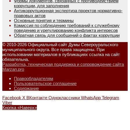
Формы документов, связанных с противодействием
коррупции, для заполнения
Антикоррупционная экспертиза проектов нормативно-
правовых актов
Основные понятия и термины
Комиссия по соблюдению требований к служебному
поведению и урегулированию конфликта интересов
Обратная связь для сообщений о фактах коррупции
© 2010-2026 Официальный сайт Думы Североуральского
муниципального округа. Все права защищены. При
использовании материалов в публикациях ссылка на сайт
обязательна.
Разработка, техническая поддержка и сопровождение сайта
Marzan.pro
Правообладателям
Пользовательское соглашение
Содержание
Facebook
X
ВКонтакте
Одноклассники
WhatsApp
Telegram
Viber
Кнопка «Наверх»