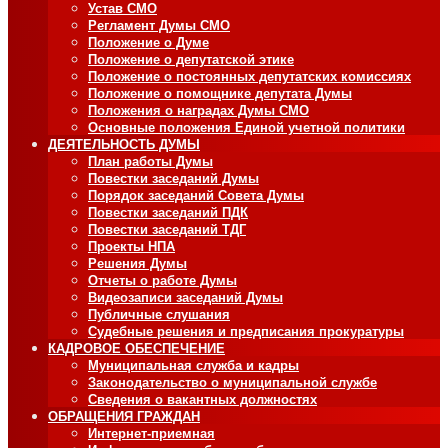
Устав СМО
Регламент Думы СМО
Положение о Думе
Положение о депутатской этике
Положение о постоянных депутатских комиссиях
Положение о помощнике депутата Думы
Положения о наградах Думы СМО
Основные положения Единой учетной политики
ДЕЯТЕЛЬНОСТЬ ДУМЫ
План работы Думы
Повестки заседаний Думы
Порядок заседаний Совета Думы
Повестки заседаний ПДК
Повестки заседаний ТДГ
Проекты НПА
Решения Думы
Отчеты о работе Думы
Видеозаписи заседаний Думы
Публичные слушания
Судебные решения и предписания прокуратуры
КАДРОВОЕ ОБЕСПЕЧЕНИЕ
Муниципальная служба и кадры
Законодательство о муниципальной службе
Сведения о вакантных должностях
ОБРАЩЕНИЯ ГРАЖДАН
Интернет-приемная