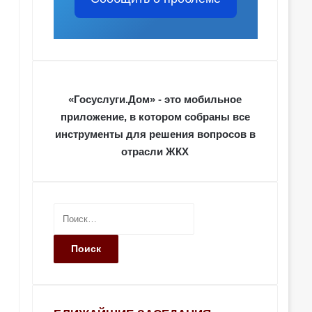
«Госуслуги.Дом» - это мобильное
приложение, в котором собраны все
инструменты для решения вопросов в
отрасли ЖКХ
Н
а
й
т
и
: