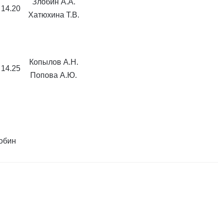
Злобин А.А.
14.20
Хатюхина Т.В.
Копылов А.Н.
14.25
Попова А.Ю.
обин