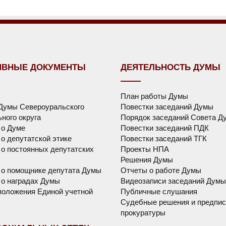
ИВНЫЕ ДОКУМЕНТЫ
ДЕЯТЕЛЬНОСТЬ ДУМЫ
План работы Думы
Думы Североуральского
Повестки заседаний Думы
ного округа
Порядок заседаний Совета Д
 о Думе
Повестки заседаний ПДК
о депутатской этике
Повестки заседаний ТГК
о постоянных депутатских
Проекты НПА
Решения Думы
 о помощнике депутата Думы
Отчеты о работе Думы
о наградах Думы
Видеозаписи заседаний Думы
оложения Единой учетной
Публичные слушания
Судебные решения и предпис
прокуратуры