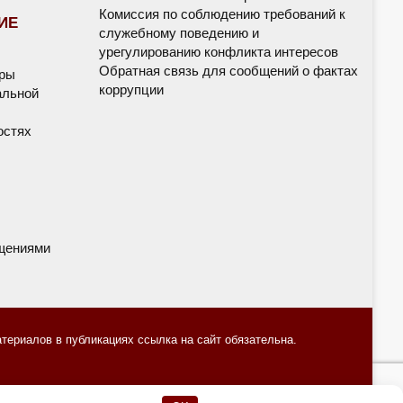
Комиссия по соблюдению требований к
ИЕ
служебному поведению и
урегулированию конфликта интересов
Обратная связь для сообщений о фактах
дры
коррупции
альной
остях
щениями
ериалов в публикациях ссылка на сайт обязательна.
е