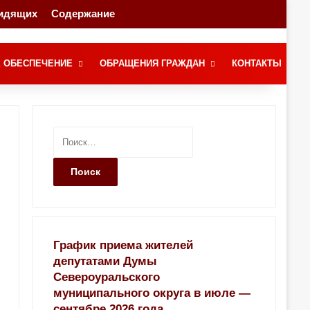
видящих
Содержание
Переключение скина
Поиск
 ОБЕСПЕЧЕНИЕ
ОБРАЩЕНИЯ ГРАЖДАН
КОНТАКТЫ
Н
а
й
т
и
:
График приема жителей
депутатами Думы
Североуральского
муниципального округа в июле —
сентябре 2026 года