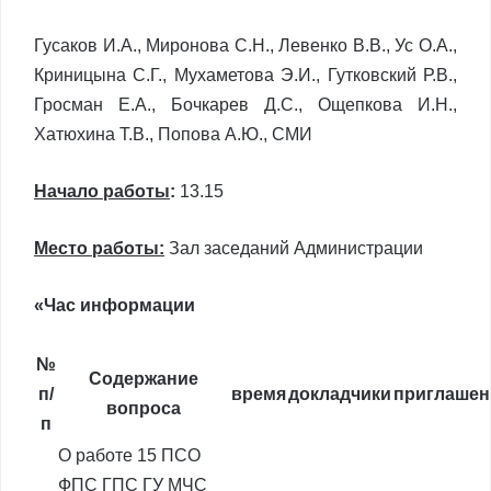
Гусаков И.А., Миронова С.Н., Левенко В.В., Ус О.А.,
Криницына С.Г., Мухаметова Э.И., Гутковский Р.В.,
Гросман Е.А., Бочкарев Д.С., Ощепкова И.Н.,
Хатюхина Т.В., Попова А.Ю., СМИ
Начало работы
:
13.15
Место работы:
Зал заседаний Администрации
«Час информации
№
Содержание
п/
время
докладчики
приглаше
вопроса
п
О работе 15 ПСО
ФПС ГПС ГУ МЧС