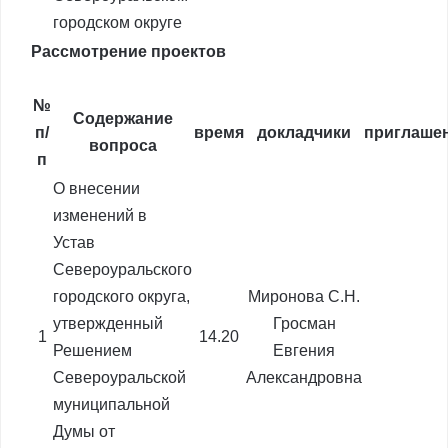
городском округе
Рассмотрение проектов
№
Содержание
п/
время
докладчики
приглаше
вопроса
п
О внесении
изменений в
Устав
Североуральского
городского округа,
Миронова С.Н.
утвержденный
Гросман
1
14.20
Решением
Евгения
Североуральской
Александровна
муниципальной
Думы от