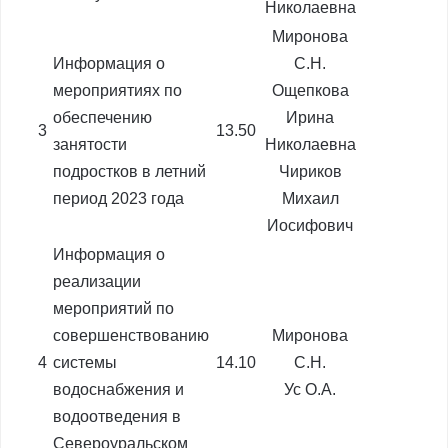
Николаевна
Миронова
Информация о
С.Н.
мероприятиях по
Ощепкова
обеспечению
Ирина
3
13.50
занятости
Николаевна
подростков в летний
Чириков
период 2023 года
Михаил
Иосифович
Информация о
реализации
мероприятий по
совершенствованию
Миронова
4
системы
14.10
С.Н.
водоснабжения и
Ус О.А.
водоотведения в
Североуральском