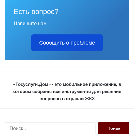
Есть вопрос?
Напишите нам
Сообщить о проблеме
«Госуслуги.Дом» - это мобильное приложение, в
котором собраны все инструменты для решения
вопросов в отрасли ЖКХ
Н
а