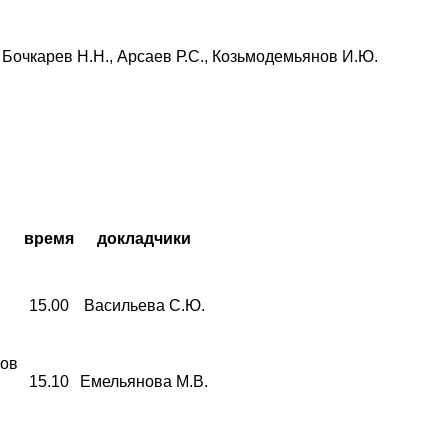
, Бочкарев Н.Н., Арсаев Р.С., Козьмодемьянов И.Ю.
время
докладчики
15.00
Васильева С.Ю.
тов
15.10
Емельянова М.В.