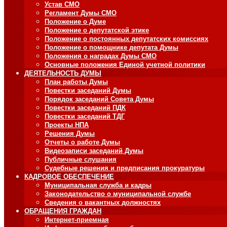
Устав СМО
Регламент Думы СМО
Положение о Думе
Положение о депутатской этике
Положение о постоянных депутатских комиссиях
Положение о помощнике депутата Думы
Положения о наградах Думы СМО
Основные положения Единой учетной политики
ДЕЯТЕЛЬНОСТЬ ДУМЫ
План работы Думы
Повестки заседаний Думы
Порядок заседаний Совета Думы
Повестки заседаний ПДК
Повестки заседаний ТДГ
Проекты НПА
Решения Думы
Отчеты о работе Думы
Видеозаписи заседаний Думы
Публичные слушания
Судебные решения и предписания прокуратуры
КАДРОВОЕ ОБЕСПЕЧЕНИЕ
Муниципальная служба и кадры
Законодательство о муниципальной службе
Сведения о вакантных должностях
ОБРАЩЕНИЯ ГРАЖДАН
Интернет-приемная