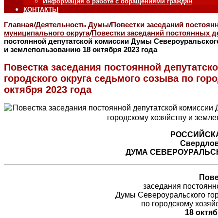
Информация о работе с обращениями граждан
КОНТАКТЫ
Главная
/
Деятельность Думы
/
Повестки заседаний постоян
муниципального округа
/
Повестки заседаний постоянных де
постоянной депутатской комиссии Думы Североуральского
и землепользованию 18 октября 2023 года
Повестка заседания постоянной депутатск
городского округа седьмого созыва по гор
октября 2023 года
РОССИЙСК
Свердлов
ДУМА СЕВЕРОУРАЛЬСК
Пове
заседания постоянн
Думы Североуральского гор
по городскому хозяй
18 октяб