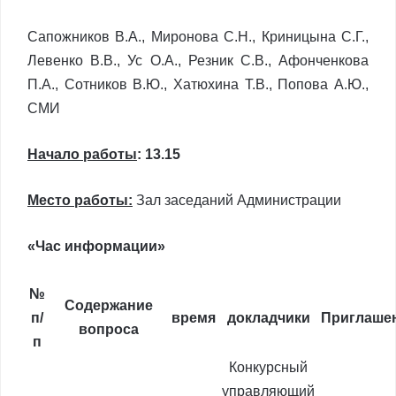
Сапожников В.А., Миронова С.Н., Криницына С.Г.,
Левенко В.В., Ус О.А., Резник С.В., Афонченкова
П.А., Сотников В.Ю., Хатюхина Т.В., Попова А.Ю.,
СМИ
Начало работы
: 13.15
Место работы:
Зал заседаний Администрации
«Час информации»
№
Содержание
п/
время
докладчики
Приглаше
вопроса
п
Конкурсный
управляющий