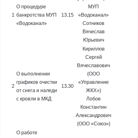
О процедуре
МУП
1
банкротства МУП
13.15
«Водоканал»
«Водоканал»
Сотников
Вячеслав
Юрьевич
Кириллов
Сергей
Вячеславович
О выполнении
(ООО
графиков очистки
«Управление
2
13.30
от снега и наледи
ЖКХ»)
с кровли в МКД
Лобов
Константин
Александрович
(ООО «Союз»)
О работе