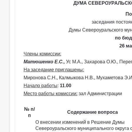
ДУМА СЕВЕРОУРАЛЬСК
По
заседания постоя
Думы Североуральского мун
по бюд
26 ма
Члены комиссии:
Матюшенко Е.С.,
Ус М.А., Захарова О.Ю., Перег
На заседание приглашены:
Миронова С.Н., Калмыкова Н.В., Мухаметова Э.И.
Начало работы
:
11.00
Место работы комиссии:
зал Администрации
№ п/
Содержание вопроса
п
О внесении изменений в Решение Думы
Североуральского муниципального округа 