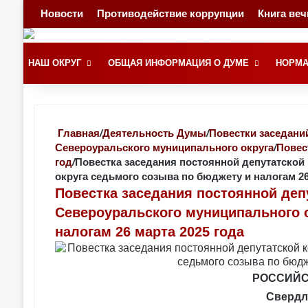
Новости
Противодействие коррупции
Книга ве
НАШ ОКРУГ
ОБЩАЯ ИНФОРМАЦИЯ О ДУМЕ
НОРМА
Главная
/
Деятельность Думы
/
Повестки заседани
Североуральского муниципального округа
/
Повес
год
/
Повестка заседания постоянной депутатско
округа седьмого созыва по бюджету и налогам 26
Повестка заседания постоянной де
Североуральского муниципального о
налогам 26 марта 2025 года
РОССИЙС
Свердл