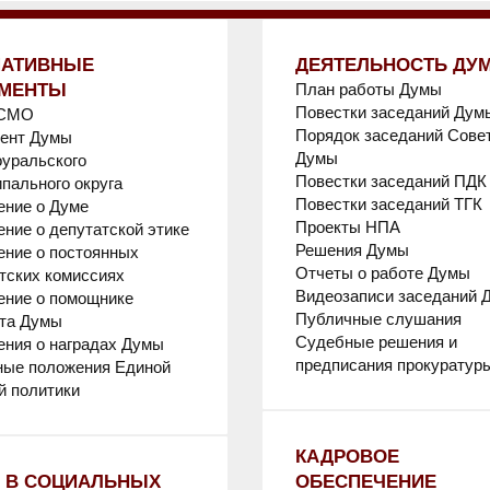
АТИВНЫЕ
ДЕЯТЕЛЬНОСТЬ ДУ
МЕНТЫ
План работы Думы
Повестки заседаний Дум
 СМО
Порядок заседаний Сове
мент Думы
Думы
уральского
Повестки заседаний ПДК
пального округа
Повестки заседаний ТГК
ние о Думе
Проекты НПА
ние о депутатской этике
Решения Думы
ние о постоянных
Отчеты о работе Думы
тских комиссиях
Видеозаписи заседаний 
ние о помощнике
Публичные слушания
та Думы
Судебные решения и
ния о наградах Думы
предписания прокуратур
ые положения Единой
й политики
КАДРОВОЕ
 В СОЦИАЛЬНЫХ
ОБЕСПЕЧЕНИЕ