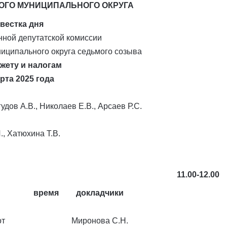
ОГО МУНИЦИПАЛЬНОГО ОКРУГА
вестка дня
нной депутатской комиссии
иципального округа седьмого созыва
жету и налогам
рта 2025 года
удов А.В., Николаев Е.В., Арсаев Р.С.
, Хатюхина Т.В.
11.00-12.00
время
докладчики
от
Миронова С.Н.