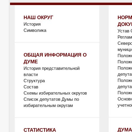
НАШ ОКРУГ
НОРМ
История
ДОКУ
Символика
Устав
Регла
Северо
муници
ОБЩАЯ ИНФОРМАЦИЯ О
Положе
ДУМЕ
Положе
Положе
История представительной
депута
власти
Положе
Структура
депута
Состав
Положе
Схемы избирательных округов
Основн
Список депутатов Думы по
учетно
избирательным округам
ДУМА
СТАТИСТИКА