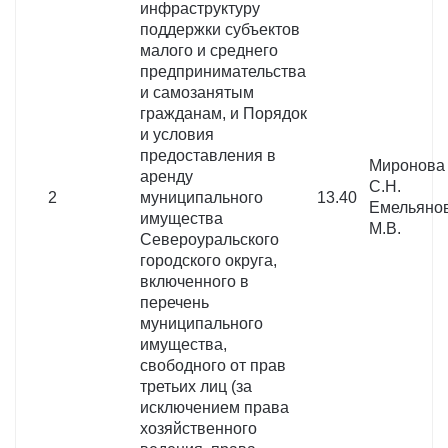
инфраструктуру
поддержки субъектов
малого и среднего
предпринимательства
и самозанятым
гражданам, и Порядок
и условия
предоставления в
Миронова
аренду
С.Н.
2
муниципального
13.40
Емельяно
имущества
М.В.
Североуральского
городского округа,
включенного в
перечень
муниципального
имущества,
свободного от прав
третьих лиц (за
исключением права
хозяйственного