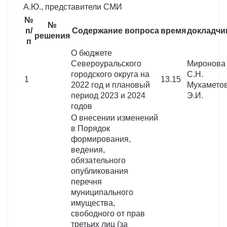
А.Ю., представители СМИ
№
№
п/
Содержание вопроса
время
докладчи
решения
п
О бюджете
Североуральского
Миронова
городского округа на
С.Н.
1
13.15
2022 год и плановый
Мухамето
период 2023 и 2024
Э.И.
годов
О внесении изменений
в Порядок
формирования,
ведения,
обязательного
опубликования
перечня
муниципального
имущества,
свободного от прав
третьих лиц (за