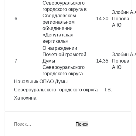
Североуральского
городского округа в
Злобин А.
Свердловском
6
14.30
Попова
региональном
А.Ю.
объединении
«Депутатская
вертикаль»
О награждении
Почетной грамотой
Злобин А.
7
Думы
14.35
Попова
Североуральского
А.Ю.
городского округа
Начальник ОПАО Думы
Североуральского городского округа Т.В.
Хатюхина
Н
а