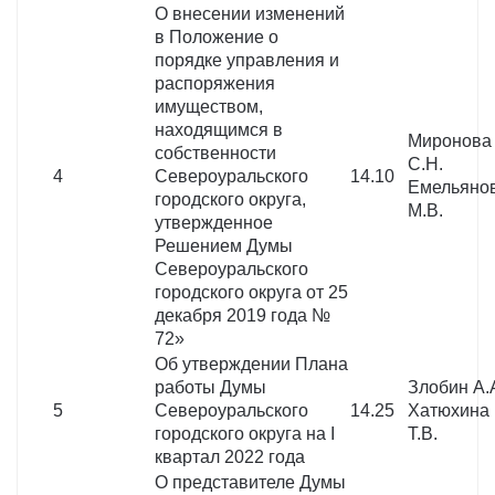
О внесении изменений
в Положение о
порядке управления и
распоряжения
имуществом,
находящимся в
Миронова
собственности
С.Н.
4
Североуральского
14.10
Емельяно
городского округа,
М.В.
утвержденное
Решением Думы
Североуральского
городского округа от 25
декабря 2019 года №
72»
Об утверждении Плана
работы Думы
Злобин А.
5
Североуральского
14.25
Хатюхина
городского округа на I
Т.В.
квартал 2022 года
О представителе Думы