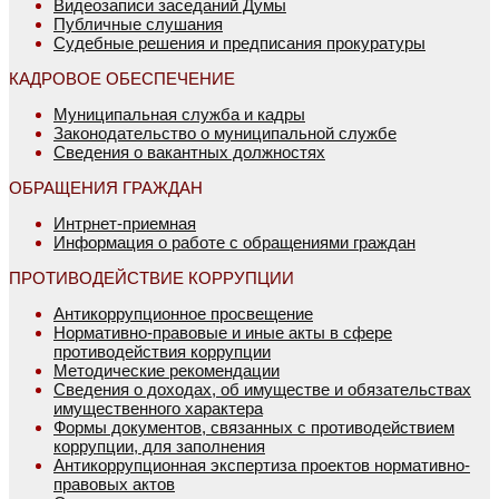
Видеозаписи заседаний Думы
Публичные слушания
Судебные решения и предписания прокуратуры
КАДРОВОЕ ОБЕСПЕЧЕНИЕ
Муниципальная служба и кадры
Законодательство о муниципальной службе
Сведения о вакантных должностях
ОБРАЩЕНИЯ ГРАЖДАН
Интрнет-приемная
Информация о работе с обращениями граждан
ПРОТИВОДЕЙСТВИЕ КОРРУПЦИИ
Антикоррупционное просвещение
Нормативно-правовые и иные акты в сфере
противодействия коррупции
Методические рекомендации
Сведения о доходах, об имуществе и обязательствах
имущественного характера
Формы документов, связанных с противодействием
коррупции, для заполнения
Антикоррупционная экспертиза проектов нормативно-
правовых актов