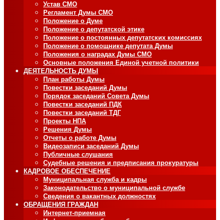
Устав СМО
Регламент Думы СМО
Положение о Думе
Положение о депутатской этике
Положение о постоянных депутатских комиссиях
Положение о помощнике депутата Думы
Положения о наградах Думы СМО
Основные положения Единой учетной политики
ДЕЯТЕЛЬНОСТЬ ДУМЫ
План работы Думы
Повестки заседаний Думы
Порядок заседаний Совета Думы
Повестки заседаний ПДК
Повестки заседаний ТДГ
Проекты НПА
Решения Думы
Отчеты о работе Думы
Видеозаписи заседаний Думы
Публичные слушания
Судебные решения и предписания прокуратуры
КАДРОВОЕ ОБЕСПЕЧЕНИЕ
Муниципальная служба и кадры
Законодательство о муниципальной службе
Сведения о вакантных должностях
ОБРАЩЕНИЯ ГРАЖДАН
Интернет-приемная