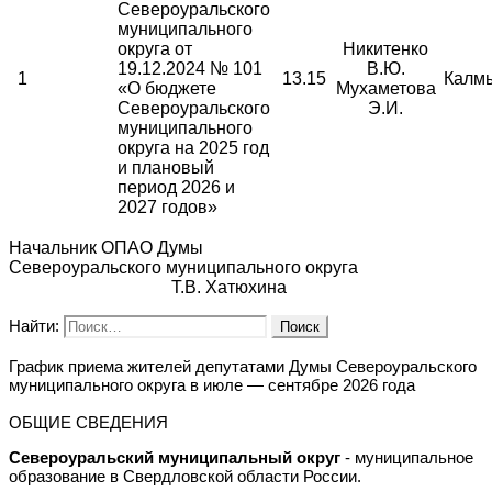
Североуральского
муниципального
округа от
Никитенко
19.12.2024 № 101
В.Ю.
1
13.15
Калмы
«О бюджете
Мухаметова
Североуральского
Э.И.
муниципального
округа на 2025 год
и плановый
период 2026 и
2027 годов»
Начальник ОПАО Думы
Североуральского муниципального округа
Т.В. Хатюхина
Найти:
График приема жителей депутатами Думы Североуральского
муниципального округа в июле — сентябре 2026 года
ОБЩИЕ СВЕДЕНИЯ
Североуральский муниципальный округ
- муниципальное
образование в Свердловской области России.