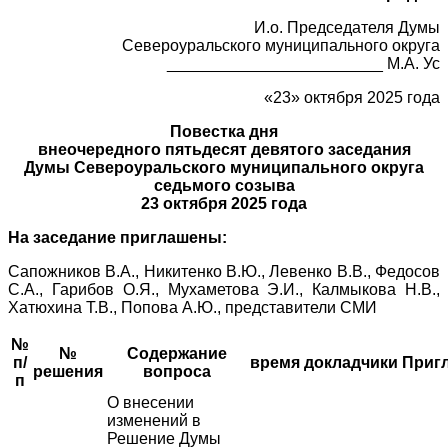
И.о. Председателя Думы
Североуральского муниципального округа
________________________ М.А. Ус
«23» октября 2025 года
Повестка дня
внеочередного пятьдесят девятого заседания
Думы Североуральского муниципального округа
седьмого созыва
23 октября 2025 года
На заседание приглашены:
Сапожников В.А., Никитенко В.Ю., Левенко В.В., Федосов
С.А., Гарибов О.Я., Мухаметова Э.И., Калмыкова Н.В.,
Хатюхина Т.В., Попова А.Ю., представители СМИ
№
№
Содержание
п/
время
докладчики
Приг
решения
вопроса
п
О внесении
изменений в
Решение Думы