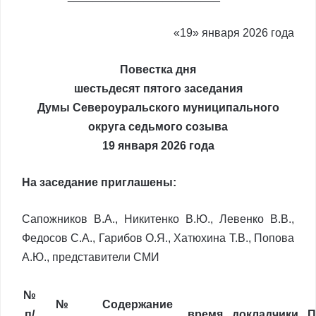
«19» января 2026 года
Повестка дня
шестьдесят пятого заседания
Думы Североуральского муниципального
округа седьмого созыва
19 января 2026 года
На заседание приглашены:
Сапожников В.А., Никитенко В.Ю., Левенко В.В.,
Федосов С.А., Гарибов О.Я., Хатюхина Т.В., Попова
А.Ю., представители СМИ
№
№
Содержание
п/
время
докладчики
П