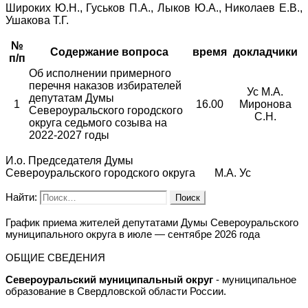
Широких Ю.Н., Гуськов П.А., Лыков Ю.А., Николаев Е.В.,
Ушакова Т.Г.
№
Содержание вопроса
время
докладчики
п/п
Об исполнении примерного
перечня наказов избирателей
Ус М.А.
депутатам Думы
1
16.00
Миронова
Североуральского городского
С.Н.
округа седьмого созыва на
2022-2027 годы
И.о. Председателя Думы
Североуральского городского округа М.А. Ус
Найти:
График приема жителей депутатами Думы Североуральского
муниципального округа в июле — сентябре 2026 года
ОБЩИЕ СВЕДЕНИЯ
Североуральский муниципальный округ
- муниципальное
образование в Свердловской области России.