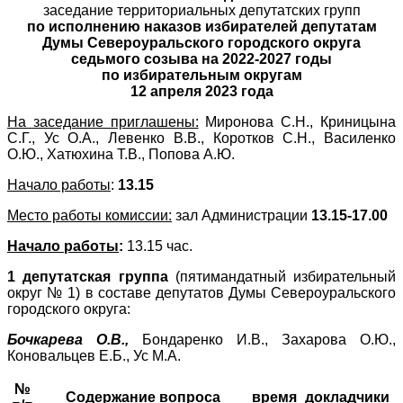
заседание территориальных депутатских групп
по исполнению наказов избирателей депутатам
Думы Североуральского городского округа
седьмого созыва на 2022-2027 годы
по избирательным округам
12 апреля 2023 года
На заседание приглашены:
Миронова С.Н., Криницына
С.Г., Ус О.А., Левенко В.В., Коротков С.Н., Василенко
О.Ю., Хатюхина Т.В., Попова А.Ю.
Начало работы
:
13.15
Место работы комиссии:
зал Администрации
13.15-17.00
Начало работы
:
13.15 час.
1 депутатская группа
(пятимандатный избирательный
округ № 1) в составе депутатов Думы Североуральского
городского округа:
Бочкарева О.В.,
Бондаренко И.В., Захарова О.Ю.,
Коновальцев Е.Б., Ус М.А.
№
Содержание вопроса
время
докладчики