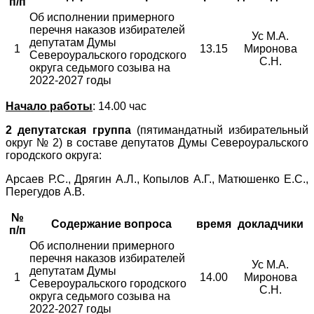
п/п
Об исполнении примерного
перечня наказов избирателей
Ус М.А.
депутатам Думы
1
13.15
Миронова
Североуральского городского
С.Н.
округа седьмого созыва на
2022-2027 годы
Начало работы
: 14.00 час
2 депутатская группа
(пятимандатный избирательный
округ № 2) в составе депутатов Думы Североуральского
городского округа:
Арсаев Р.С., Дрягин А.Л., Копылов А.Г., Матюшенко Е.С.,
Перегудов А.В.
№
Содержание вопроса
время
докладчики
п/п
Об исполнении примерного
перечня наказов избирателей
Ус М.А.
депутатам Думы
1
14.00
Миронова
Североуральского городского
С.Н.
округа седьмого созыва на
2022-2027 годы