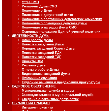
Устав СМО
Регламент Думы СМО
Положение о Думе
Положение о депутатской этике
Положение о постоянных депутатских комиссиях
Положение о помощнике депутата Думы
Положения о наградах Думы СМО
Основные положения Единой учетной политики
ДЕЯТЕЛЬНОСТЬ ДУМЫ
План работы Думы
Повестки заседаний Думы
Порядок заседаний Совета Думы
Повестки заседаний ПДК
Повестки заседаний ТДГ
Проекты НПА
Решения Думы
Отчеты о работе Думы
Видеозаписи заседаний Думы
Публичные слушания
Судебные решения и предписания прокуратуры
КАДРОВОЕ ОБЕСПЕЧЕНИЕ
Муниципальная служба и кадры
Законодательство о муниципальной службе
Сведения о вакантных должностях
ОБРАЩЕНИЯ ГРАЖДАН
Интернет-приемная