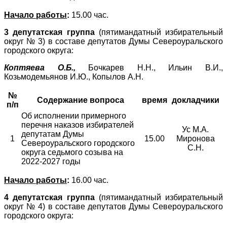
Начало работы
:
15.00 час.
3 депутатская группа
(пятимандатный избирательный
округ № 3) в составе депутатов Думы Североуральского
городского округа:
Коптяева О.Б.,
Бочкарев Н.Н., Ильин В.И.,
Козьмодемьянов И.Ю., Копылов А.Н.
№
Содержание вопроса
время
докладчики
п/п
Об исполнении примерного
перечня наказов избирателей
Ус М.А.
депутатам Думы
1
15.00
Миронова
Североуральского городского
С.Н.
округа седьмого созыва на
2022-2027 годы
Начало работы
:
16.00 час.
4 депутатская группа
(пятимандатный избирательный
округ № 4) в составе депутатов Думы Североуральского
городского округа: