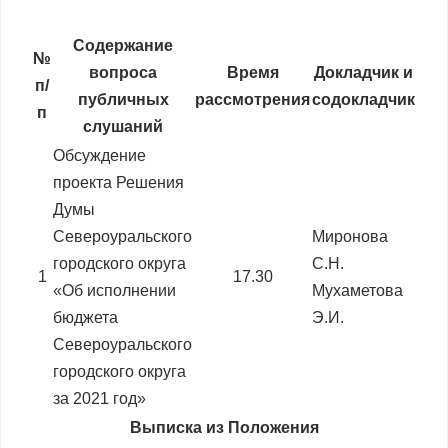
Содержание
№
вопроса
Время
Докладчик и
п/
публичных
рассмотрения
содокладчик
п
слушаний
Обсуждение
проекта Решения
Думы
Североуральского
Миронова
городского округа
С.Н.
1
17.30
«Об исполнении
Мухаметова
бюджета
Э.И.
Североуральского
городского округа
за 2021 год»
Выписка из Положения