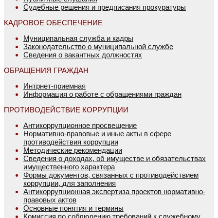
Судебные решения и предписания прокуратуры
КАДРОВОЕ ОБЕСПЕЧЕНИЕ
Муниципальная служба и кадры
Законодательство о муниципальной службе
Сведения о вакантных должностях
ОБРАЩЕНИЯ ГРАЖДАН
Интрнет-приемная
Информация о работе с обращениями граждан
ПРОТИВОДЕЙСТВИЕ КОРРУПЦИИ
Антикоррупционное просвещение
Нормативно-правовые и иные акты в сфере
противодействия коррупции
Методические рекомендации
Сведения о доходах, об имуществе и обязательствах
имущественного характера
Формы документов, связанных с противодействием
коррупции, для заполнения
Антикоррупционная экспертиза проектов нормативно-
правовых актов
Основные понятия и термины
Комиссия по соблюдению требований к служебному