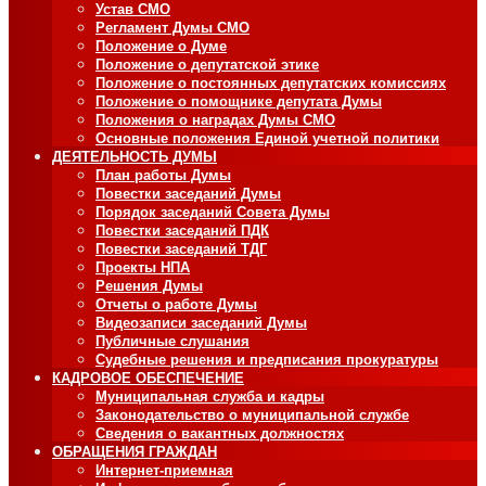
Устав СМО
Регламент Думы СМО
Положение о Думе
Положение о депутатской этике
Положение о постоянных депутатских комиссиях
Положение о помощнике депутата Думы
Положения о наградах Думы СМО
Основные положения Единой учетной политики
ДЕЯТЕЛЬНОСТЬ ДУМЫ
План работы Думы
Повестки заседаний Думы
Порядок заседаний Совета Думы
Повестки заседаний ПДК
Повестки заседаний ТДГ
Проекты НПА
Решения Думы
Отчеты о работе Думы
Видеозаписи заседаний Думы
Публичные слушания
Судебные решения и предписания прокуратуры
КАДРОВОЕ ОБЕСПЕЧЕНИЕ
Муниципальная служба и кадры
Законодательство о муниципальной службе
Сведения о вакантных должностях
ОБРАЩЕНИЯ ГРАЖДАН
Интернет-приемная