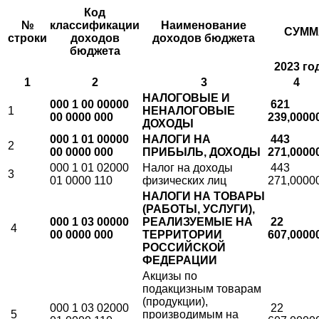
Код
№
классификации
Наименование
СУММА
строки
доходов
доходов бюджета
бюджета
2023 го
1
2
3
4
НАЛОГОВЫЕ И
000 1 00 00000
621
1
НЕНАЛОГОВЫЕ
00 0000 000
239,0000
ДОХОДЫ
000 1 01 00000
НАЛОГИ НА
443
2
00 0000 000
ПРИБЫЛЬ, ДОХОДЫ
271,0000
000 1 01 02000
Налог на доходы
443
3
01 0000 110
физических лиц
271,0000
НАЛОГИ НА ТОВАРЫ
(РАБОТЫ, УСЛУГИ),
000 1 03 00000
РЕАЛИЗУЕМЫЕ НА
22
4
00 0000 000
ТЕРРИТОРИИ
607,0000
РОССИЙСКОЙ
ФЕДЕРАЦИИ
Акцизы по
подакцизным товарам
(продукции),
000 1 03 02000
22
5
производимым на