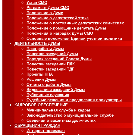
Устав СМО
Регламент Думы СМО
Положение о Думе
Положение о депутатской этике
Положение о постоянных депутатских комиссиях
Положение о помощнике депутата Думы
Положения о наградах Думы СМО
Основные положения Единой учетной политики
ДЕЯТЕЛЬНОСТЬ ДУМЫ
План работы Думы
Повестки заседаний Думы
Порядок заседаний Совета Думы
Повестки заседаний ПДК
Повестки заседаний ТДГ
Проекты НПА
Решения Думы
Отчеты о работе Думы
Видеозаписи заседаний Думы
Публичные слушания
Судебные решения и предписания прокуратуры
КАДРОВОЕ ОБЕСПЕЧЕНИЕ
Муниципальная служба и кадры
Законодательство о муниципальной службе
Сведения о вакантных должностях
ОБРАЩЕНИЯ ГРАЖДАН
Интернет-приемная