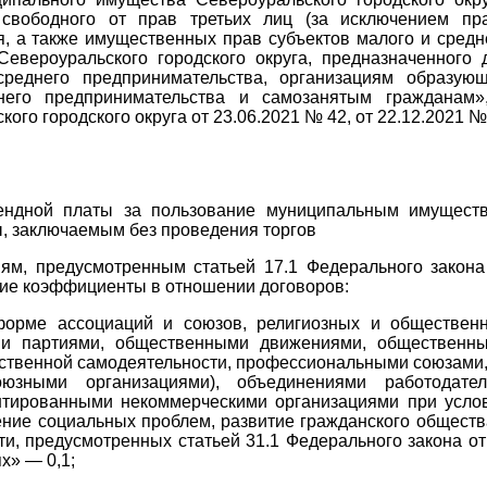
 свободного от прав третьих лиц (за исключением пр
я, а также имущественных прав субъектов малого и средн
Североуральского городского округа, предназначенного 
среднего предпринимательства, организациям образую
него предпринимательства и самозанятым гражданам»
о городского округа от 23.06.2021 № 42, от 22.12.2021 №
ндной платы за пользование муниципальным имущест
ы, заключаемым без проведения торгов
ям, предусмотренным статьей 17.1 Федерального закона
ие коэффициенты в отношении договоров:
форме ассоциаций и союзов, религиозных и обществен
ими партиями, общественными движениями, общественн
твенной самодеятельности, профессиональными союзами,
юзными организациями), объединениями работодател
нтированными некоммерческими организациями при усло
ние социальных проблем, развитие гражданского обществ
ти, предусмотренных статьей 31.1 Федерального закона от
х» — 0,1;