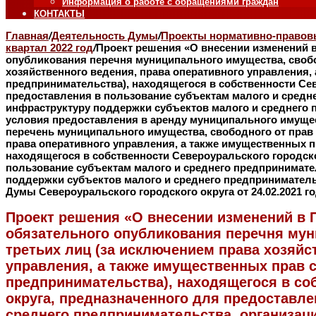
Информация о работе с обращениями граждан
КОНТАКТЫ
Главная
/
Деятельность Думы
/
Проекты нормативно-правовы
квартал 2022 год
/
Проект решения «О внесении изменений 
опубликования перечня муниципального имущества, свобо
хозяйственного ведения, права оперативного управления,
предпринимательства), находящегося в собственности Сев
предоставления в пользование субъектам малого и сред
инфраструктуру поддержки субъектов малого и среднего 
условия предоставления в аренду муниципального имущес
перечень муниципального имущества, свободного от прав 
права оперативного управления, а также имущественных п
находящегося в собственности Североуральского городско
пользование субъектам малого и среднего предпринимат
поддержки субъектов малого и среднего предпринимател
Думы Североуральского городского округа от 24.02.2021 г
Проект решения «О внесении изменений в 
обязательного опубликования перечня мун
третьих лиц (за исключением права хозяйс
управления, а также имущественных прав с
предпринимательства), находящегося в со
округа, предназначенного для предоставле
среднего предпринимательства, организа