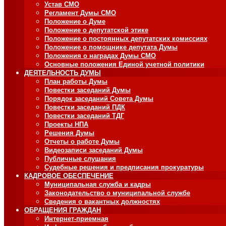
Устав СМО
Регламент Думы СМО
Положение о Думе
Положение о депутатской этике
Положение о постоянных депутатских комиссиях
Положение о помощнике депутата Думы
Положения о наградах Думы СМО
Основные положения Единой учетной политики
ДЕЯТЕЛЬНОСТЬ ДУМЫ
План работы Думы
Повестки заседаний Думы
Порядок заседаний Совета Думы
Повестки заседаний ПДК
Повестки заседаний ТДГ
Проекты НПА
Решения Думы
Отчеты о работе Думы
Видеозаписи заседаний Думы
Публичные слушания
Судебные решения и предписания прокуратуры
КАДРОВОЕ ОБЕСПЕЧЕНИЕ
Муниципальная служба и кадры
Законодательство о муниципальной службе
Сведения о вакантных должностях
ОБРАЩЕНИЯ ГРАЖДАН
Интернет-приемная