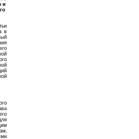
 и
го
тьи
а в
ный
ния
его
кой
ого
кой
ций
кой
ого
ава
его
для
щим
ам,
ыми