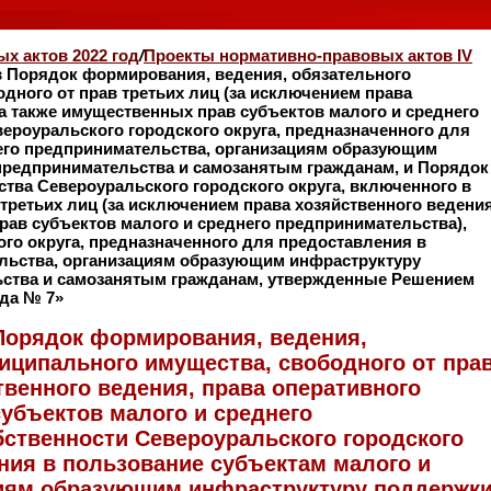
х актов 2022 год
/
Проекты нормативно-правовых актов IV
в Порядок формирования, ведения, обязательного
дного от прав третьих лиц (за исключением права
 а также имущественных прав субъектов малого и среднего
ероуральского городского округа, предназначенного для
него предпринимательства, организациям образующим
предпринимательства и самозанятым гражданам, и Порядок
тва Североуральского городского округа, включенного в
третьих лиц (за исключением права хозяйственного ведения
рав субъектов малого и среднего предпринимательства),
го округа, предназначенного для предоставления в
ельства, организациям образующим инфраструктуру
ьства и самозанятым гражданам, утвержденные Решением
ода № 7»
Порядок формирования, ведения,
иципального имущества, свободного от пра
твенного ведения, права оперативного
убъектов малого и среднего
бственности Североуральского городского
ния в пользование субъектам малого и
циям образующим инфраструктуру поддержк