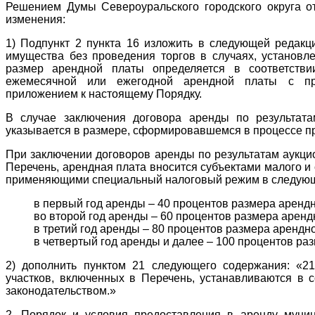
Решением Думы Североуральского городского округа о
изменения:
1) Подпункт 2 пункта 16 изложить в следующей редакц
имущества без проведения торгов в случаях, установ
размер арендной платы определяется в соответств
ежемесячной или ежегодной арендной платы с пр
приложением к настоящему Порядку.
В случае заключения договора аренды по результат
указывается в размере, сформировавшемся в процессе п
При заключении договоров аренды по результатам аукци
Перечень, арендная плата вносится субъектами малого и
применяющими специальный налоговый режим в следующ
в первый год аренды – 40 процентов размера аренд
во второй год аренды – 60 процентов размера аренд
в третий год аренды – 80 процентов размера арендн
в четвертый год аренды и далее – 100 процентов ра
2) дополнить пунктом 21 следующего содержания: «2
участков, включенных в Перечень, устанавливаются в 
законодательством.»
2. Порядок и условия предоставления в аренду муниц