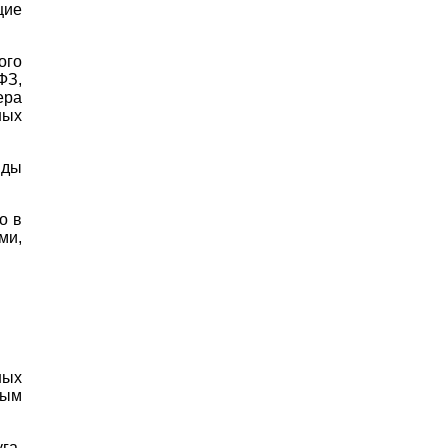
щие
ого
ФЗ,
ера
ных
нды
о в
ми,
ных
ным
га,