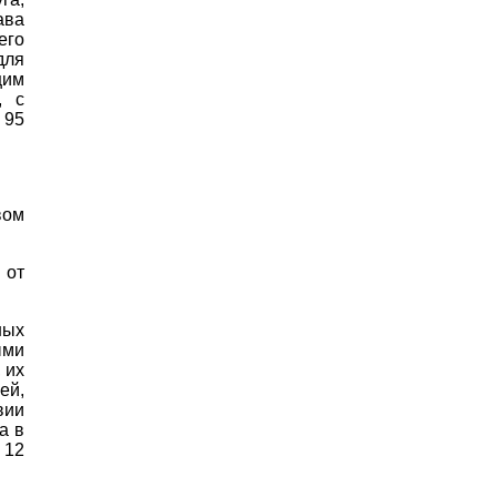
ава
его
для
щим
, с
 95
вом
 от
ных
ыми
 их
ей,
вии
а в
 12