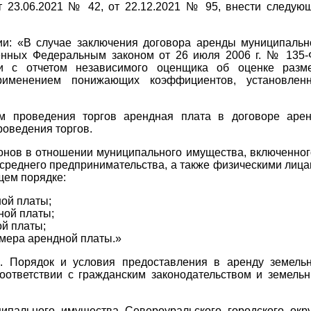
т 23.06.2021 № 42, от 22.12.2021 № 95, внести следую
ии: «В случае заключения договора аренды муниципальн
ленных Федеральным законом от 26 июля 2006 г. № 135-
ии с отчетом независимого оценщика об оценке разм
именением понижающих коэффициентов, установлен
ам проведения торгов арендная плата в договоре аре
роведения торгов.
онов в отношении муниципального имущества, включенног
 среднего предпринимательства, а также физическими лица
ем порядке:
ной платы;
ной платы;
ой платы;
змера арендной платы.»
1. Порядок и условия предоставления в аренду земель
соответствии с гражданским законодательством и земель
ипального имущества Североуральского городского окру