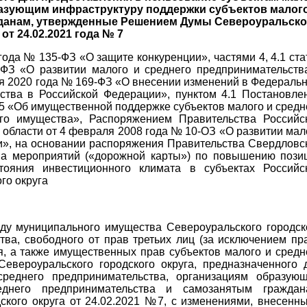
разующим инфраструктуру поддержки субъектов малого
жданам, утвержденные Решением Думы Североуральско
от 24.02.2021 года № 7
ода № 135-ФЗ «О защите конкуренции», частями 4, 4.1 ста
ФЗ «О развитии малого и среднего предпринимательств
я 2020 года № 169-ФЗ «О внесении изменений в Федераль
ства в Российской Федерации», пунктом 4.1 Постановле
5 «Об имущественной поддержке субъектов малого и средн
го имущества», Распоряжением Правительства Российс
 области от 4 февраля 2008 года № 10-ОЗ «О развитии мал
и», на основании распоряжения Правительства Свердловс
на мероприятий («дорожной карты») по повышению пози
тояния инвестиционного климата в субъектах Российс
го округа
нду муниципального имущества Североуральского городск
тва, свободного от прав третьих лиц (за исключением пр
я, а также имущественных прав субъектов малого и средн
Североуральского городского округа, предназначенного 
среднего предпринимательства, организациям образую
еднего предпринимательства и самозанятым граждан
кого округа от 24.02.2021 №7, с изменениями, внесенн