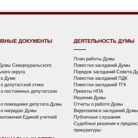
ИВНЫЕ ДОКУМЕНТЫ
ДЕЯТЕЛЬНОСТЬ ДУМЫ
План работы Думы
Думы Североуральского
Повестки заседаний Думы
ного округа
Порядок заседаний Совета Д
 о Думе
Повестки заседаний ПДК
о депутатской этике
Повестки заседаний ТГК
о постоянных депутатских
Проекты НПА
Решения Думы
 о помощнике депутата Думы
Отчеты о работе Думы
о наградах Думы
Видеозаписи заседаний Думы
оложения Единой учетной
Публичные слушания
Судебные решения и предпис
прокуратуры