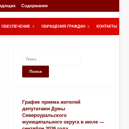
видящих
Содержание
Переключение скина
Поиск
 ОБЕСПЕЧЕНИЕ
ОБРАЩЕНИЯ ГРАЖДАН
КОНТАКТЫ
Н
а
й
т
и
:
График приема жителей
депутатами Думы
Североуральского
муниципального округа в июле —
сентябре 2026 года