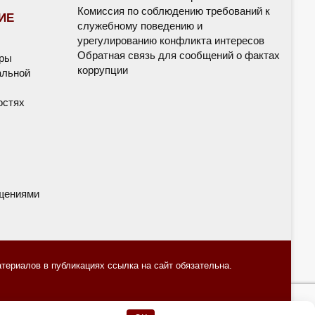
Комиссия по соблюдению требований к
ИЕ
служебному поведению и
урегулированию конфликта интересов
Обратная связь для сообщений о фактах
дры
коррупции
альной
остях
щениями
ериалов в публикациях ссылка на сайт обязательна.
е