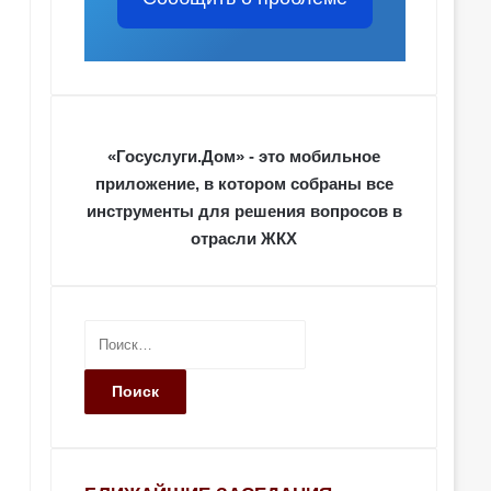
«Госуслуги.Дом» - это мобильное
приложение, в котором собраны все
инструменты для решения вопросов в
отрасли ЖКХ
Н
а
й
т
и
: