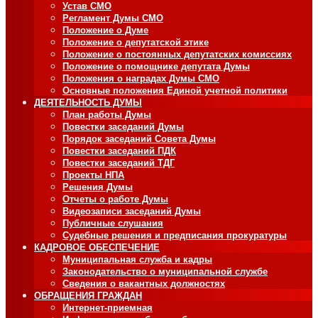
Устав СМО
Регламент Думы СМО
Положение о Думе
Положение о депутатской этике
Положение о постоянных депутатских комиссиях
Положение о помощнике депутата Думы
Положения о наградах Думы СМО
Основные положения Единой учетной политики
ДЕЯТЕЛЬНОСТЬ ДУМЫ
План работы Думы
Повестки заседаний Думы
Порядок заседаний Совета Думы
Повестки заседаний ПДК
Повестки заседаний ТДГ
Проекты НПА
Решения Думы
Отчеты о работе Думы
Видеозаписи заседаний Думы
Публичные слушания
Судебные решения и предписания прокуратуры
КАДРОВОЕ ОБЕСПЕЧЕНИЕ
Муниципальная служба и кадры
Законодательство о муниципальной службе
Сведения о вакантных должностях
ОБРАЩЕНИЯ ГРАЖДАН
Интернет-приемная