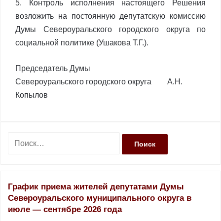
5. Контроль исполнения настоящего Решения
возложить на постоянную депутатскую комиссию
Думы Североуральского городского округа по
социальной политике (Ушакова Т.Г.).
Председатель Думы
Североуральского городского округа А.Н.
Копылов
Н
а
й
т
и
График приема жителей депутатами Думы
:
Североуральского муниципального округа в
июле — сентябре 2026 года