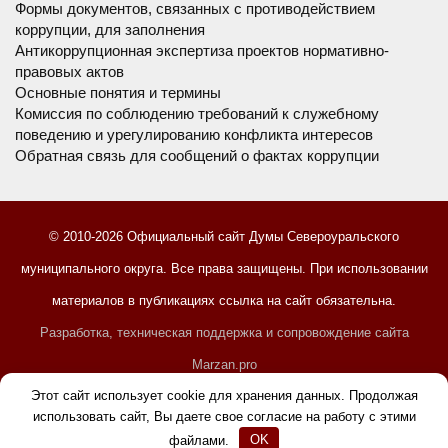
Формы документов, связанных с противодействием
коррупции, для заполнения
Антикоррупционная экспертиза проектов нормативно-
правовых актов
Основные понятия и термины
Комиссия по соблюдению требований к служебному
поведению и урегулированию конфликта интересов
Обратная связь для сообщений о фактах коррупции
© 2010-2026 Официальный сайт Думы Североуральского
муниципального округа. Все права защищены. При использовании
материалов в публикациях ссылка на сайт обязательна.
Разработка, техническая поддержка и сопровождение сайта
Marzan.pro
Этот сайт использует cookie для хранения данных. Продолжая
Правообладателям
Пользовательское соглашение
использовать сайт, Вы даете свое согласие на работу с этими
Содержание
файлами.
OK