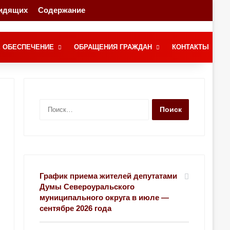
видящих
Содержание
Переключение скина
Поиск
 ОБЕСПЕЧЕНИЕ
ОБРАЩЕНИЯ ГРАЖДАН
КОНТАКТЫ
Н
а
й
т
и
:
График приема жителей депутатами
Думы Североуральского
муниципального округа в июле —
сентябре 2026 года