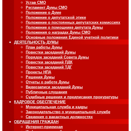
Устав СМО
Регламент Думы СМО
Положение о Думе
Положение о депутатской этике
Положение о постоянных депутатских комиссиях
Положение о помощнике депутата Думы
Положения о наградах Думы СМО
Основные положения Единой учетной политики
ДЕЯТЕЛЬНОСТЬ ДУМЫ
План работы Думы
Повестки заседаний Думы
Порядок заседаний Совета Думы
Повестки заседаний ПДК
Повестки заседаний ТДГ
Проекты НПА
Решения Думы
Отчеты о работе Думы
Видеозаписи заседаний Думы
Публичные слушания
Судебные решения и предписания прокуратуры
КАДРОВОЕ ОБЕСПЕЧЕНИЕ
Муниципальная служба и кадры
Законодательство о муниципальной службе
Сведения о вакантных должностях
ОБРАЩЕНИЯ ГРАЖДАН
Интернет-приемная