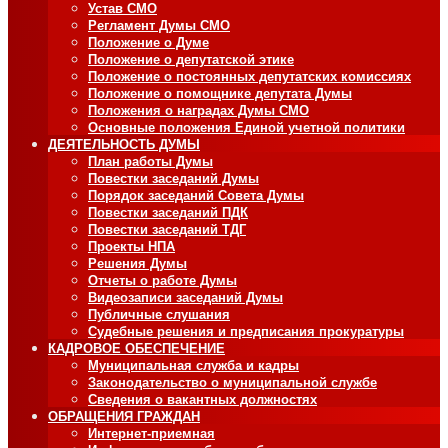
Устав СМО
Регламент Думы СМО
Положение о Думе
Положение о депутатской этике
Положение о постоянных депутатских комиссиях
Положение о помощнике депутата Думы
Положения о наградах Думы СМО
Основные положения Единой учетной политики
ДЕЯТЕЛЬНОСТЬ ДУМЫ
План работы Думы
Повестки заседаний Думы
Порядок заседаний Совета Думы
Повестки заседаний ПДК
Повестки заседаний ТДГ
Проекты НПА
Решения Думы
Отчеты о работе Думы
Видеозаписи заседаний Думы
Публичные слушания
Судебные решения и предписания прокуратуры
КАДРОВОЕ ОБЕСПЕЧЕНИЕ
Муниципальная служба и кадры
Законодательство о муниципальной службе
Сведения о вакантных должностях
ОБРАЩЕНИЯ ГРАЖДАН
Интернет-приемная