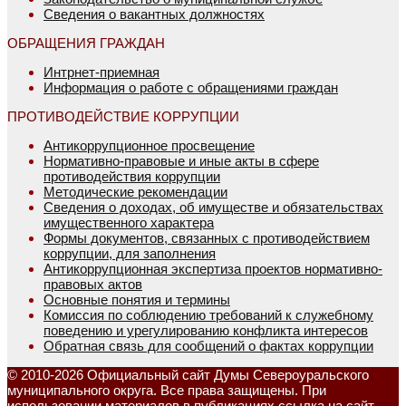
Сведения о вакантных должностях
ОБРАЩЕНИЯ ГРАЖДАН
Интрнет-приемная
Информация о работе с обращениями граждан
ПРОТИВОДЕЙСТВИЕ КОРРУПЦИИ
Антикоррупционное просвещение
Нормативно-правовые и иные акты в сфере
противодействия коррупции
Методические рекомендации
Сведения о доходах, об имуществе и обязательствах
имущественного характера
Формы документов, связанных с противодействием
коррупции, для заполнения
Антикоррупционная экспертиза проектов нормативно-
правовых актов
Основные понятия и термины
Комиссия по соблюдению требований к служебному
поведению и урегулированию конфликта интересов
Обратная связь для сообщений о фактах коррупции
© 2010-2026 Официальный сайт Думы Североуральского
муниципального округа. Все права защищены. При
использовании материалов в публикациях ссылка на сайт