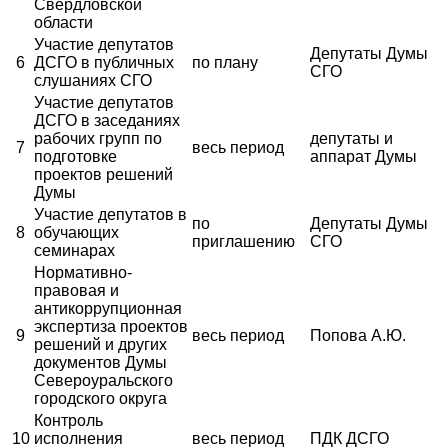
Свердловской
области
Участие депутатов
Депутаты Думы
6
ДСГО в публичных
по плану
СГО
слушаниях СГО
Участие депутатов
ДСГО в заседаниях
рабочих групп по
депутаты и
7
весь период
подготовке
аппарат Думы
проектов решений
Думы
Участие депутатов в
по
Депутаты Думы
8
обучающих
приглашению
СГО
семинарах
Нормативно-
правовая и
антикоррупционная
экспертиза проектов
9
весь период
Попова А.Ю.
решений и других
документов Думы
Североуральского
городского округа
Контроль
10
исполнения
весь период
ПДК ДСГО