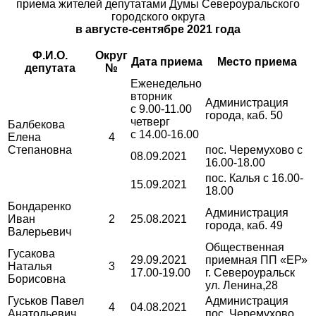
приема жителей депутатами Думы Североуральского
городского округа
в августе-сентябре 2021 года
Ф.И.О.
Округ
Дата приема
Место приема
депутата
№
Еженедельно
вторник
Администрация
с 9.00-11.00
города, каб. 50
четверг
Балбекова
с 14.00-16.00
Елена
4
Степановна
пос. Черемухово с
08.09.2021
16.00-18.00
пос. Калья с 16.00-
15.09.2021
18.00
Бондаренко
Администрация
Иван
2
25.08.2021
города, каб. 49
Валерьевич
Общественная
Гусакова
29.09.2021
приемная ПП «ЕР»
Наталья
3
17.00-19.00
г. Североуральск
Борисовна
ул. Ленина,28
Гуськов Павел
Администрация
4
04.08.2021
Анатольевич
пос. Черемухово