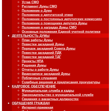
Устав СМО
Регламент Думы СМО
Положение о Думе
Положение о депутатской этике
Положение о постоянных депутатских комиссиях
Положение о помощнике депутата Думы
Положения о наградах Думы СМО
Основные положения Единой учетной политики
ДЕЯТЕЛЬНОСТЬ ДУМЫ
План работы Думы
Повестки заседаний Думы
Порядок заседаний Совета Думы
Повестки заседаний ПДК
Повестки заседаний ТДГ
Проекты НПА
Решения Думы
Отчеты о работе Думы
Видеозаписи заседаний Думы
Публичные слушания
Судебные решения и предписания прокуратуры
КАДРОВОЕ ОБЕСПЕЧЕНИЕ
Муниципальная служба и кадры
Законодательство о муниципальной службе
Сведения о вакантных должностях
ОБРАЩЕНИЯ ГРАЖДАН
Интернет-приемная