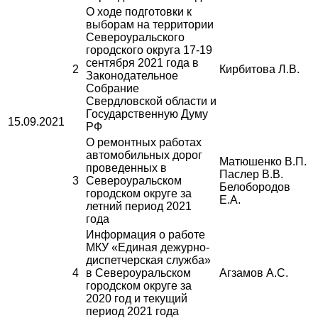
О ходе подготовки к
выборам на территории
Североуральского
городского округа 17-19
сентября 2021 года в
2
Кирбитова Л.В.
Законодательное
Собрание
Свердловской области и
Государственную Думу
15.09.2021
РФ
О ремонтных работах
автомобильных дорог
Матюшенко В.П.
проведенных в
Паслер В.В.
3
Североуральском
Белобородов
городском округе за
Е.А.
летний период 2021
года
Информация о работе
МКУ «Единая дежурно-
диспетчерская служба»
4
в Североуральском
Агзамов А.С.
городском округе за
2020 год и текущий
период 2021 года