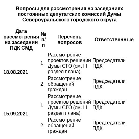
Вопросы для рассмотрения на заседаниях
постоянных депутатских комиссий Думы
Североуральского городского округа
Дата
№
рассмотрения
Перечень
п/
Ответственные
на заседании
вопросов
п
ПДК СМД
Рассмотрение
проектов решений
Председатели
1
Думы СГО (см. III
ПДК
раздел плана)
18.0
8
.
2021
Рассмотрение
Председатели
2
обращений
ПДК
граждан
Рассмотрение
проектов решений
Председатели
1
Думы СГО (см. III
ПДК
раздел плана)
15.0
9
.
2021
Рассмотрение
Председатели
2
обращений
ПДК
граждан