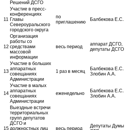
Решений ДСГО
Участие в пресс-
конференциях
по
11
Главы
Балбекова Е.С.
приглашению
Североуральского
городского округа
Организация
работы со
аппарат ДСГО,
12
средствами
весь период
депутаты ДСГО
массовой
информации
Участие в больших
аппаратных
Балбекова Е.С.
13
1 раз в месяц
совещаниях
Злобин А.А.
Администрации
Участие в малых
аппаратных
Балбекова Е.С.
14
еженедельно
совещаниях
Злобин А.А.
Администрации
Выездные встречи
территориальных
групп депутатов
ДСГО и
Депутаты Думы
15
должностных лиц
весь период