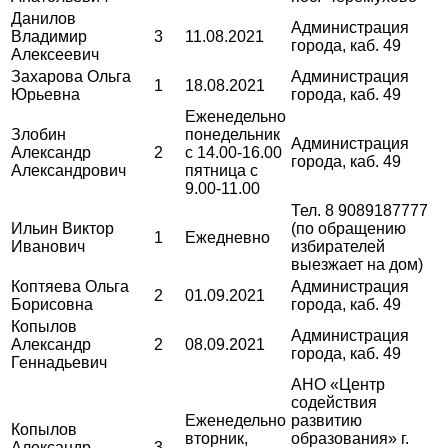
Данилов
Администрация
Владимир
3
11.08.2021
города, каб. 49
Алексеевич
Захарова Ольга
Администрация
1
18.08.2021
Юрьевна
города, каб. 49
Еженедельно
Злобин
понедельник
Администрация
Александр
2
с 14.00-16.00
города, каб. 49
Александрович
пятница с
9.00-11.00
Тел. 8 9089187777
Ильин Виктор
(по обращению
1
Ежедневно
Иванович
избирателей
выезжает на дом)
Коптяева Ольга
Администрация
2
01.09.2021
Борисовна
города, каб. 49
Копылов
Администрация
Александр
2
08.09.2021
города, каб. 49
Геннадьевич
АНО «Центр
содействия
Еженедельно
развитию
Копылов
вторник,
образования» г.
Александр
3