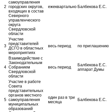
самоуправления
2
городских округов,
ежеквартально
Балбекова Е.С.
входящих в состав
Северного
управленческого
округа
Свердловской
области
Участие
представителей
3
весь период
по приглашению
ДСГО в областных
мероприятиях
Взаимодействие с
Законодательным
Балбекова Е.С.
4
Собранием
весь период
аппарат Думы
Свердловской
области
Участие в работе
Совета
представительных
органов местного
один раз в три
5
самоуправления
Балбекова Е.С.
месяца
муниципальных
образований