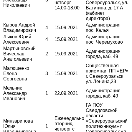
четверг
Североуральск, ул.
Николаевич
14.00-18.00
Ватутина, д. 17 А
(кабинет
директора)
Кыров Андрей
Администрация
4
15.09.2021
Владимирович
пос. Калья
Лыков Юрий
Администрация
4
15.09.2021
Алексеевич
пос. Черемухово
Мартыновский
Администрация
Вячеслав
2
15.09.2021
города, каб. 49
Анатольевич
Общественная
Матюшенко
приемная ПП «ЕР»
Елена
3
15.09.2021
г. Североуральск
Сергеевна
ул. Ленина,28
Мельник
Администрация
Александр
1
22.09.2021
города, каб. 49
Иванович
ГА ПОУ
Свердловской
области
Еженедельно
Минзарипова
«Североуральский
вторник,
Юлия
1
политехникум» г.
четверг с
Владимировна
Североуральск ул.