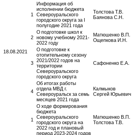
Информация об
исполнении бюджета
Толстова Т.В.
1
Североуральского
Баянова С.Н.
городского округа за I
полугодие 2021 года
О подготовке школ к
Матюшенко В.П.
2
новому учебному 2021-
Ощепкова И.Н.
2022 году
О подготовке к
18.08.2021
отопительному сезону
2021/2022 годов на
3
Сафоненко Е.А.
территории
Североуральского
городского округа
Об итогах работы
отдела МВД г.
Калмыков
4
Североуральск за семь
Сергей Юрьевич
месяцев 2021 года
О ходе формирования
бюджета
Североуральского
Матюшенко В.П.
1
городского округа на
Толстова Т.В.
2022 год и плановый
период 2023-2024 годов