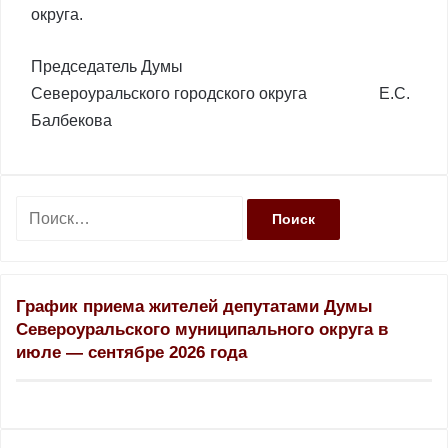
округа.
Председатель Думы
Североуральского городского округа Е.С.
Балбекова
Н
а
й
т
и
График приема жителей депутатами Думы
:
Североуральского муниципального округа в
июле — сентябре 2026 года