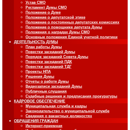
Устав СМО
Регламент Думы СМО
Положение о Думе
Положение о депутатской этике
Положение о постоянных депутатских комиссиях
Положение о помощнике депутата Думы
Положения о наградах Думы СМО
Основные положения Единой учетной политики
ДЕЯТЕЛЬНОСТЬ ДУМЫ
План работы Думы
Повестки заседаний Думы
Порядок заседаний Совета Думы
Повестки заседаний ПДК
Повестки заседаний ТДГ
Проекты НПА
Решения Думы
Отчеты о работе Думы
Видеозаписи заседаний Думы
Публичные слушания
Судебные решения и предписания прокуратуры
КАДРОВОЕ ОБЕСПЕЧЕНИЕ
Муниципальная служба и кадры
Законодательство о муниципальной службе
Сведения о вакантных должностях
ОБРАЩЕНИЯ ГРАЖДАН
Интернет-приемная