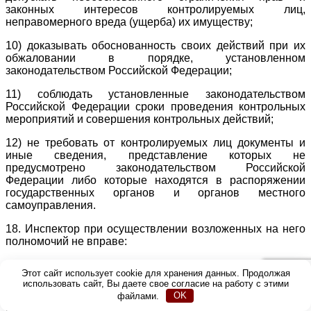
законных интересов контролируемых лиц,
неправомерного вреда (ущерба) их имуществу;
10) доказывать обоснованность своих действий при их
обжаловании в порядке, установленном
законодательством Российской Федерации;
11) соблюдать установленные законодательством
Российской Федерации сроки проведения контрольных
мероприятий и совершения контрольных действий;
12) не требовать от контролируемых лиц документы и
иные сведения, представление которых не
предусмотрено законодательством Российской
Федерации либо которые находятся в распоряжении
государственных органов и органов местного
самоуправления.
18. Инспектор при осуществлении возложенных на него
полномочий не вправе:
1) оценивать соблюдение обязательных требований,
Этот сайт использует cookie для хранения данных. Продолжая
если оценка соблюдения таких требований не относится
использовать сайт, Вы даете свое согласие на работу с этими
к полномочиям органа контроля;
файлами.
OK