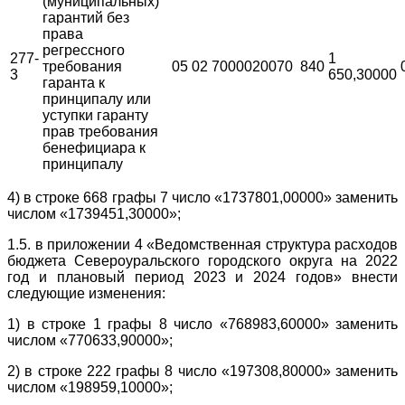
(муниципальных)
гарантий без
права
регрессного
277-
1
требования
05
02
7000020070
840
3
650,30000
гаранта к
принципалу или
уступки гаранту
прав требования
бенефициара к
принципалу
4) в строке 668 графы 7 число «1737801,00000» заменить
числом «1739451,30000»;
1.5. в приложении 4 «Ведомственная структура расходов
бюджета Североуральского городского округа на 2022
год и плановый период 2023 и 2024 годов» внести
следующие изменения:
1) в строке 1 графы 8 число «768983,60000» заменить
числом «770633,90000»;
2) в строке 222 графы 8 число «197308,80000» заменить
числом «198959,10000»;