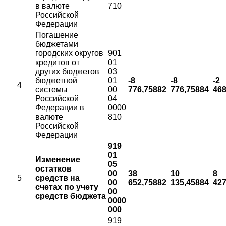
в валюте
710
Российской
Федерации
Погашение
бюджетами
городских округов
901
кредитов от
01
других бюджетов
03
бюджетной
01
-8
-8
-2
4
системы
00
776,75882
776,75884
46
Российской
04
Федерации в
0000
валюте
810
Российской
Федерации
919
01
Изменение
05
остатков
00
38
10
8
5
средств на
00
652,75882
135,45884
42
счетах по учету
00
средств бюджета
0000
000
919