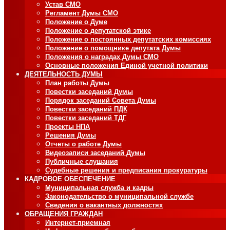
Устав СМО
Регламент Думы СМО
Положение о Думе
Положение о депутатской этике
Положение о постоянных депутатских комиссиях
Положение о помощнике депутата Думы
Положения о наградах Думы СМО
Основные положения Единой учетной политики
ДЕЯТЕЛЬНОСТЬ ДУМЫ
План работы Думы
Повестки заседаний Думы
Порядок заседаний Совета Думы
Повестки заседаний ПДК
Повестки заседаний ТДГ
Проекты НПА
Решения Думы
Отчеты о работе Думы
Видеозаписи заседаний Думы
Публичные слушания
Судебные решения и предписания прокуратуры
КАДРОВОЕ ОБЕСПЕЧЕНИЕ
Муниципальная служба и кадры
Законодательство о муниципальной службе
Сведения о вакантных должностях
ОБРАЩЕНИЯ ГРАЖДАН
Интернет-приемная