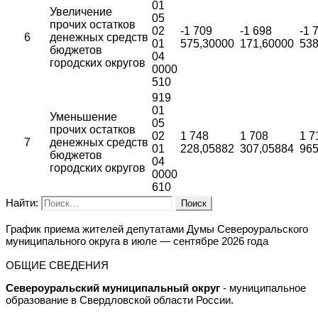
01
Увеличение
05
прочих остатков
02
-1 709
-1 698
-1 
6
денежных средств
01
575,30000
171,60000
538
бюджетов
04
городских округов
0000
510
919
01
Уменьшение
05
прочих остатков
02
1 748
1 708
1 7
7
денежных средств
01
228,05882
307,05884
965
бюджетов
04
городских округов
0000
610
Найти:
График приема жителей депутатами Думы Североуральского
муниципального округа в июле — сентябре 2026 года
ОБЩИЕ СВЕДЕНИЯ
Североуральский муниципальный округ
- муниципальное
образование в Свердловской области России.