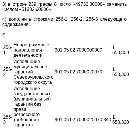
3) в строке 239 графы 8 число «49732,30000» заменить
числом «51382,60000»;
4) дополнить строками 256-1, 256-2, 256-3 следующего
содержания:
«
Непрограммные
256-
1
направления
901
05
02
7000000000
1
650,30
деятельности
Исполнение
муниципальных
256-
1
гарантий
901
05
02
7000020070
2
650,30
Североуральского
городского округа
Исполнение
государственных
(муниципальных)
гарантий без
права
регрессного
256-
1
требования
901
05
02
7000020070
840
3
650,30
гаранта к