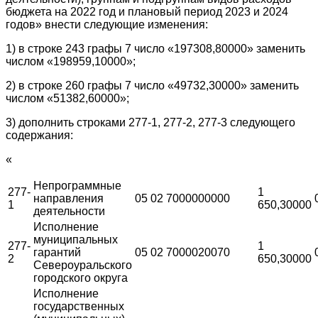
бюджета на 2022 год и плановый период 2023 и 2024
годов» внести следующие изменения:
1) в строке 243 графы 7 число «197308,80000» заменить
числом «198959,10000»;
2) в строке 260 графы 7 число «49732,30000» заменить
числом «51382,60000»;
3) дополнить строками 277-1, 277-2, 277-3 следующего
содержания:
«
Непрограммные
277-
1
направления
05
02
7000000000
1
650,30000
деятельности
Исполнение
муниципальных
277-
1
гарантий
05
02
7000020070
2
650,30000
Североуральского
городского округа
Исполнение
государственных