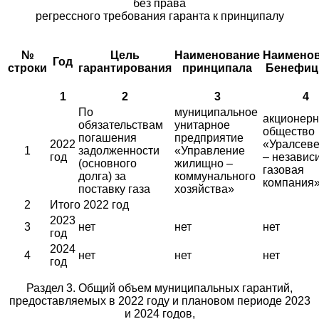
без права
регрессного требования гаранта к принципалу
№
Цель
Наименование
Наимено
Год
строки
гарантирования
принципала
Бенефиц
1
2
3
4
По
муниципальное
акционер
обязательствам
унитарное
общество
погашения
предприятие
2022
«Уралсеве
1
задолженности
«Управление
год
– независ
(основного
жилищно –
газовая
долга) за
коммунального
компания
поставку газа
хозяйства»
2
Итого 2022 год
2023
3
нет
нет
нет
год
2024
4
нет
нет
нет
год
Раздел 3. Общий объем муниципальных гарантий,
предоставляемых в 2022 году и плановом периоде 2023
и 2024 годов,