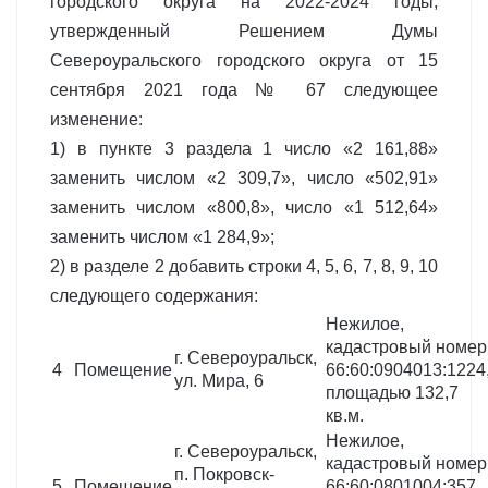
городского округа на 2022-2024 годы,
утвержденный Решением Думы
Североуральского городского округа от 15
сентября 2021 года № 67 следующее
изменение:
1) в пункте 3 раздела 1 число «2 161,88»
заменить числом «2 309,7», число «502,91»
заменить числом «800,8», число «1 512,64»
заменить числом «1 284,9»;
2) в разделе 2 добавить строки 4, 5, 6, 7, 8, 9, 10
следующего содержания:
Нежилое,
кадастровый номер
г. Североуральск,
4
Помещение
66:60:0904013:1224
ул. Мира, 6
площадью 132,7
кв.м.
Нежилое,
г. Североуральск,
кадастровый номер
п. Покровск-
5
Помещение
66:60:0801004:357,