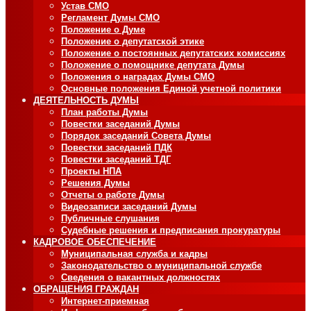
Устав СМО
Регламент Думы СМО
Положение о Думе
Положение о депутатской этике
Положение о постоянных депутатских комиссиях
Положение о помощнике депутата Думы
Положения о наградах Думы СМО
Основные положения Единой учетной политики
ДЕЯТЕЛЬНОСТЬ ДУМЫ
План работы Думы
Повестки заседаний Думы
Порядок заседаний Совета Думы
Повестки заседаний ПДК
Повестки заседаний ТДГ
Проекты НПА
Решения Думы
Отчеты о работе Думы
Видеозаписи заседаний Думы
Публичные слушания
Судебные решения и предписания прокуратуры
КАДРОВОЕ ОБЕСПЕЧЕНИЕ
Муниципальная служба и кадры
Законодательство о муниципальной службе
Сведения о вакантных должностях
ОБРАЩЕНИЯ ГРАЖДАН
Интернет-приемная