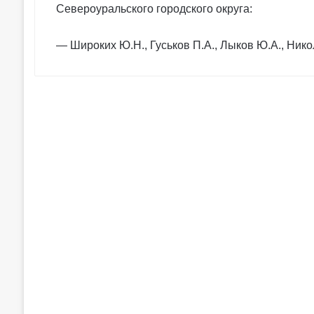
Североуральского городского округа:
— Широких Ю.Н., Гуськов П.А., Лыков Ю.А., Никол