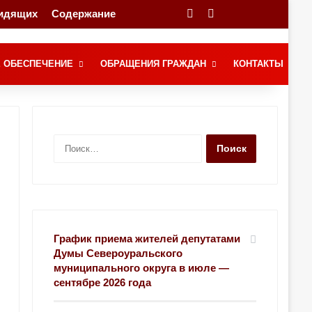
видящих
Содержание
Переключение скина
Поиск
 ОБЕСПЕЧЕНИЕ
ОБРАЩЕНИЯ ГРАЖДАН
КОНТАКТЫ
Н
а
й
т
и
:
График приема жителей депутатами
Думы Североуральского
муниципального округа в июле —
сентябре 2026 года